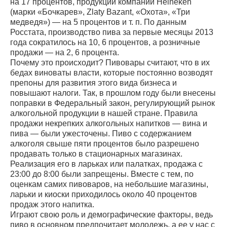
на 17 процентов, продукции компании Heineken
(марки «Бочкарев», Zlaty Bazant, «Охота», «Три
медведя») — на 5 процентов и т. п. По данным
Росстата, производство пива за первые месяцы 2013
года сократилось на 10, 6 процентов, а розничные
продажи — на 2, 6 процента.
Почему это происходит? Пивовары считают, что в их
бедах виноваты власти, которые постоянно возводят
препоны для развития этого вида бизнеса и
повышают налоги. Так, в прошлом году были внесены
поправки в Федеральный закон, регулирующий рынок
алкогольной продукции в нашей стране. Правила
продажи некрепких алкогольных напитков — вина и
пива — были ужесточены. Пиво с содержанием
алкоголя свыше пяти процентов было разрешено
продавать только в стационарных магазинах.
Реализация его в ларьках или палатках, продажа с
23:00 до 8:00 были запрещены. Вместе с тем, по
оценкам самих пивоваров, на небольшие магазины,
ларьки и киоски приходилось около 40 процентов
продаж этого напитка.
Играют свою роль и демографические факторы, ведь
пиво в основном предпочитает молодежь, а ее у нас с