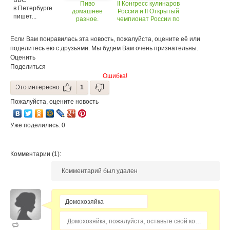
BBC
не снимут
Пиво
II Конгресс кулинаров
в Петербурге
с
домашнее
России и II Открытый
пишет...
продажи
разное.
чемпионат России по
Рецепты
поварскому искусству
приготовления
на Международном
Если Вам понравилась эта новость, пожалуйста, оцените её или
домашнего
Кулинарном Салоне
поделитесь ею с друзьями. Мы будем Вам очень признательны.
пива .Дрожжи
«МИР
Оценить
для пива
РЕСТОРАНА&ОТЕЛЯ»
Поделиться
Ошибка!
Это интересно
1
Пожалуйста, оцените новость
Уже поделились: 0
Комментарии (1):
Комментарий был удален
Домохозяйка, пожалуйста, оставьте свой комментарий...