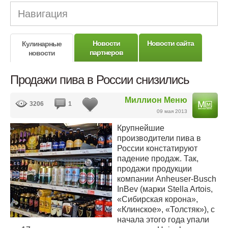
Навигация
Новости
Новости сайта
Кулинарные
партнеров
новости
Продажи пива в России снизились
Миллион Меню
3206
1
09 мая 2013
Крупнейшие
производители пива в
России констатируют
падение продаж. Так,
продажи продукции
компании Anheuser-Busch
InBev (марки Stella Artois,
«Сибирская корона»,
«Клинское», «Толстяк»), с
начала этого года упали