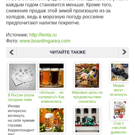
каждым годом становится меньше. Кроме того,
снижение продаж этой зимой произошло из-за
холодов, ведь в морозную погоду россияне
предпочитают напитки покрепче.
Источник:
http://lenta.ru
Фото:
www.boardingarea.com
ЧИТАЙТЕ ТАКЖЕ
Мидии
могут
«Больше… не
Мировые цены на
исчезнуть
В России упали
наливать!» Как
продовольствие
из
продажи пива
изменились
снизились
продажи
Иногда
правила
продажи
интересно
пива? (18+)
взглянуть
на себя чужими
Сыр с
глазами.
«числом
Корреспондент
дьявола»