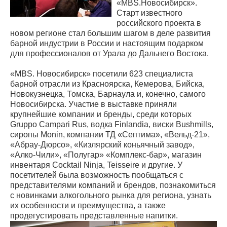
«MBS.Новосибирск».
Старт известного
российского проекта в
новом регионе стал большим шагом в деле развития
барной индустрии в России и настоящим подарком
для профессионалов от Урала до Дальнего Востока.
«MBS. Новосибирск» посетили 623 специалиста
барной отрасли из Красноярска, Кемерова, Бийска,
Новокузнецка, Томска, Барнаула и, конечно, самого
Новосибирска. Участие в выставке приняли
крупнейшие компании и бренды, среди которых
Gruppo Campari Rus, водка Finlandia, виски Bushmills,
сиропы Monin, компании ТД «Септима», «Вельд-21»,
«Абрау-Дюрсо», «Кизлярский коньячный завод»,
«Алко-Чили», «Полугар» «Комплекс-бар», магазин
инвентаря Cocktail Ninja, Teisseire и другие. У
посетителей была возможность пообщаться с
представителями компаний и брендов, познакомиться
с новинками алкогольного рынка для региона, узнать
их особенности и преимущества, а также
продегустировать представленные напитки.