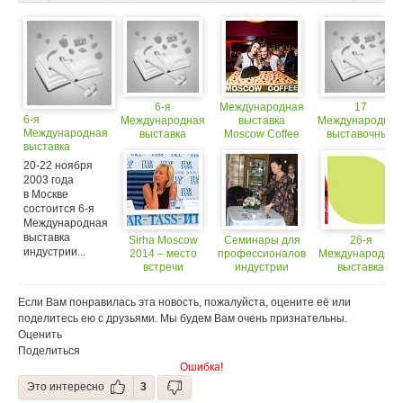
6-я
Международная
17
6-я
Международная
выставка
Международны
Международная
выставка
Moscow Coffee
выставочный
выставка
индустрии
and Tea Expo
проект для
индустрии
гостеприимства
2014
профессионало
20-22 ноября
гостеприимства
«ПИР 2003»
индустрии
2003 года
«ПИР 2003»
HoReCa PIR
в Москве
Expo
состоится 6-я
Международная
выставка
Sirha Moscow
Семинары для
26-я
индустрии...
2014 – место
профессионалов
Международная
встречи
индустрии
выставка
профессионалов
питания! План
продуктов
индустрии
2014
питания
Если Вам понравилась эта новость, пожалуйста, оцените её или
HoReCa
поделитесь ею с друзьями. Мы будем Вам очень признательны.
Оценить
Поделиться
Ошибка!
Это интересно
3