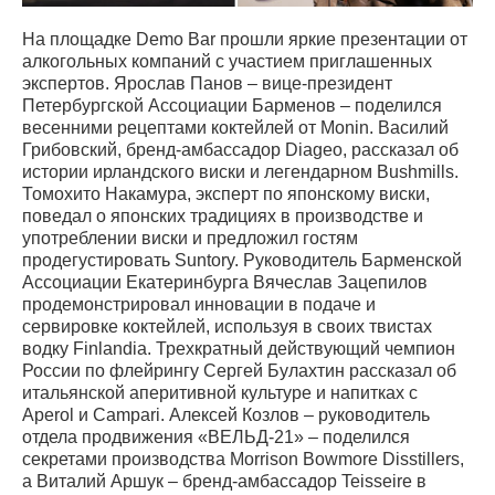
На площадке Demo Bar прошли яркие презентации от
алкогольных компаний с участием приглашенных
экспертов. Ярослав Панов – вице-президент
Петербургской Ассоциации Барменов – поделился
весенними рецептами коктейлей от Monin. Василий
Грибовский, бренд-амбассадор Diageo, рассказал об
истории ирландского виски и легендарном Bushmills.
Томохито Накамура, эксперт по японскому виски,
поведал о японских традициях в производстве и
употреблении виски и предложил гостям
продегустировать Suntory. Руководитель Барменской
Ассоциации Екатеринбурга Вячеслав Зацепилов
продемонстрировал инновации в подаче и
сервировке коктейлей, используя в своих твистах
водку Finlandia. Трехкратный действующий чемпион
России по флейрингу Сергей Булахтин рассказал об
итальянской аперитивной культуре и напитках с
Aperol и Campari. Алексей Козлов – руководитель
отдела продвижения «ВЕЛЬД-21» – поделился
секретами производства Morrison Bowmore Disstillers,
а Виталий Аршук – бренд-амбассадор Teisseire в