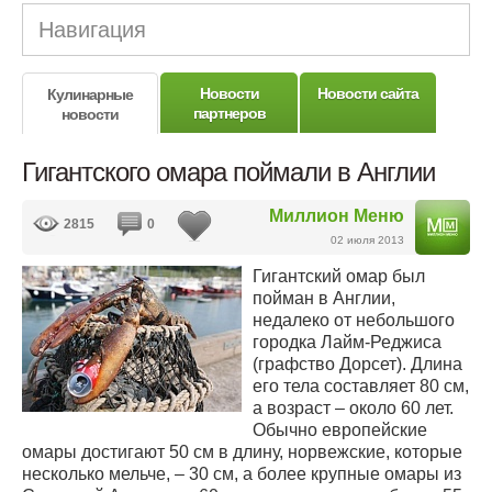
Навигация
Новости
Новости сайта
Кулинарные
партнеров
новости
Гигантского омара поймали в Англии
Миллион Меню
2815
0
02 июля 2013
Гигантский омар был
пойман в Англии,
недалеко от небольшого
городка Лайм-Реджиса
(графство Дорсет). Длина
его тела составляет 80 см,
а возраст – около 60 лет.
Обычно европейские
омары достигают 50 см в длину, норвежские, которые
несколько мельче, – 30 см, а более крупные омары из