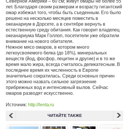
Северной Америки – 60 см; живут омары не более 55
лет. Благодаря своим размерам и возрасту гигантский
омар избежал того, чтобы быть съеденным. Его было
решено на несколько месяцев поместить в
океанариум в Дорсете, а в сентябре вернуть в
естественную среду обитания. Как говорит владелец
океанариума Марк Голлоп, посетители уже обратили
внимание на нового обитателя.
Нежное мясо омаров, в котором много
легкоусвояемого белка (до 18%), минеральных
веществ (йод, фосфор, лецитин и другие) и в то же
время мало жира, всегда считалось деликатесным. В
последнее время их численность в Европе
значительно сократилась. Среди основных причин
этого можно назвать сильное загрязнение
прибрежных вод и интенсивный вылов. Сейчас
омаров разводят искусственно.
Источник:
http://lenta.ru
ЧИТАЙТЕ ТАКЖЕ