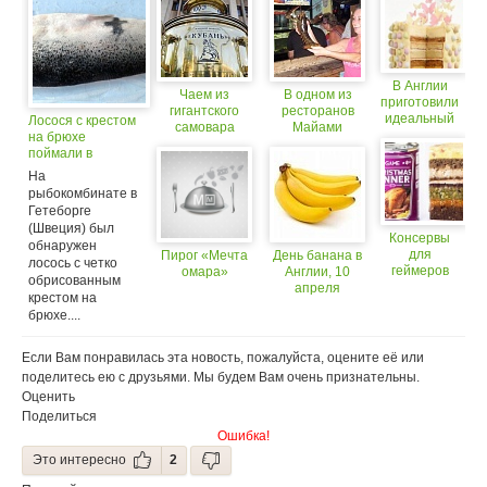
В Англии
Чаем из
В одном из
приготовили
гигантского
ресторанов
идеальный
Лосося с крестом
самовара
Майами
торт
на брюхе
потчевали
запретили игру,
поймали в
гостей на
в которой
Швеции
На
празднике в
можно было
Краснодаре
выиграть
рыбокомбинате в
живого омара
Гетеборге
(Швеция) был
Консервы
обнаружен
для
Пирог «Мечта
День банана в
лосось с четко
геймеров
омара»
Англии, 10
обрисованным
выпустили в
апреля
крестом на
Англии
брюхе....
Если Вам понравилась эта новость, пожалуйста, оцените её или
поделитесь ею с друзьями. Мы будем Вам очень признательны.
Оценить
Поделиться
Ошибка!
Это интересно
2