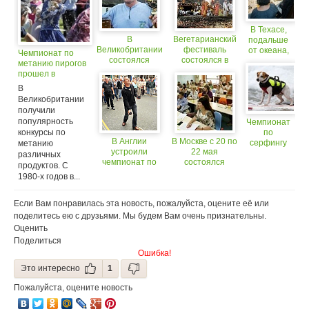
В Техасе,
В
Вегетарианский
подальше
Великобритании
фестиваль
от океана,
Чемпионат по
состоялся
состоялся в
состоялся
метанию пирогов
чемпионат по
Таиланде
последний
прошел в
поеданию
ужин
Великобритании.
В
чеснока
«Титаника»
Великобритании
получили
популярность
Чемпионат
конкурсы по
по
В Англии
В Москве с 20 по
серфингу
метанию
устроили
22 мая
для собак
различных
чемпионат по
состоялся
продуктов. С
метанию
Весенний
1980-х годов в...
колбасы
Форум
«Кейтеринг»
Если Вам понравилась эта новость, пожалуйста, оцените её или
поделитесь ею с друзьями. Мы будем Вам очень признательны.
Оценить
Поделиться
Ошибка!
Это интересно
1
Пожалуйста, оцените новость