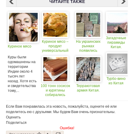
ЧИТАЙТЕ ТАКЖЕ
Загадочные
Куриное мясо –
На украинских
пирамиды
продукт
рынках
Куриное мясо
Китая.
универсальный
появились
американские
Куры были
сухие пайки
одомашнены на
территории
Индии около 4
тысяч лет
Турбо-вино
назад. Хотя есть
из Китая
и свидетельства
100 тонн сосисок
Терракотовая
и курятины
армия Китая.
тому,...
собирались
ввезти к нам из
США
Если Вам понравилась эта новость, пожалуйста, оцените её или
поделитесь ею с друзьями. Мы будем Вам очень признательны.
Оценить
Поделиться
Ошибка!