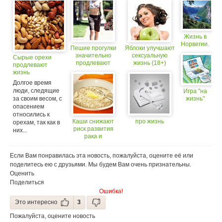
Жизнь в
Норвегии.
Пешие прогулки
Яблоки улучшают
значительно
сексуальную
Сырые орехи
продлевают
жизнь (18+)
продлевают
жизнь
жизнь
Долгое время
люди, следящие
Игра "на
за своим весом, с
жизнь"
опасением
относились к
Каши снижают
про жизнь
орехам, так как в
риск развития
них...
рака и
продлевают
жизнь
Если Вам понравилась эта новость, пожалуйста, оцените её или
поделитесь ею с друзьями. Мы будем Вам очень признательны.
Оценить
Поделиться
Ошибка!
Это интересно
3
Пожалуйста, оцените новость