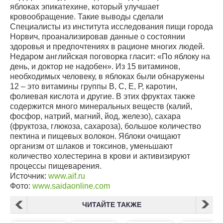
яблоках эпикатехине, который улучшает
кровообращение. Такие выводы сделали
Специалисты из института исследования пищи города
Норвич, проанализировав данные о состоянии
здоровья и предпочтениях в рационе многих людей.
Недаром английская поговорка гласит: «По яблоку на
день, и доктор не надобен». Из 15 витаминов,
необходимых человеку, в яблоках были обнаружены
12 – это витамины группы В, С, Е, Р, каротин,
фолиевая кислота и другие. В этих фруктах также
содержится много минеральных веществ (калий,
фосфор, натрий, магний, йод, железо), сахара
(фруктоза, глюкоза, сахароза), большое количество
пектина и пищевых волокон. Яблоки очищают
организм от шлаков и токсинов, уменьшают
количество холестерина в крови и активизируют
процессы пищеварения.
Источник:
www.aif.ru
Фото:
www.saidaonline.com
ЧИТАЙТЕ ТАКЖЕ