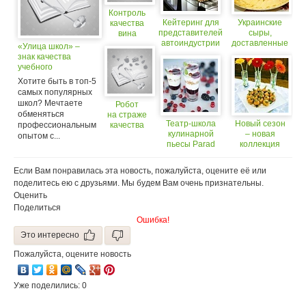
Контроль
Кейтеринг для
Украинские
качества
представителей
сыры,
вина
автоиндустрии
доставленные
с помощью
«Улица школ» –
от ресторана
в Москву,
ДНК
знак качества
Parad catering
хорошего
учебного
качества
заведения!
Хотите быть в топ-5
самых популярных
школ? Мечтаете
Робот
обменяться
на страже
Театр-школа
Новый сезон
профессиональным
качества
кулинарной
– новая
вина
опытом с...
пьесы Parad
коллекция
catering
блюд от Ivan
catering!
Если Вам понравилась эта новость, пожалуйста, оцените её или
поделитесь ею с друзьями. Мы будем Вам очень признательны.
Оценить
Поделиться
Ошибка!
Это интересно
Пожалуйста, оцените новость
Уже поделились: 0