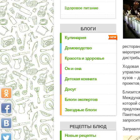
Здоровое питание
БЛОГИ
Кулинария
ресторан
Домоводство
мероприя
дистрибь
Красота и здоровье
Ходовая 
Он и она
управлен
кузов – 
Детская комната
проектов
Досуг
Близится
Междунар
Блоги экспертов
которой 
предложе
Звездные блоги
Пакетные
запросит
РЕЦЕПТЫ БЛЮД
Заправля
Новые рецепты