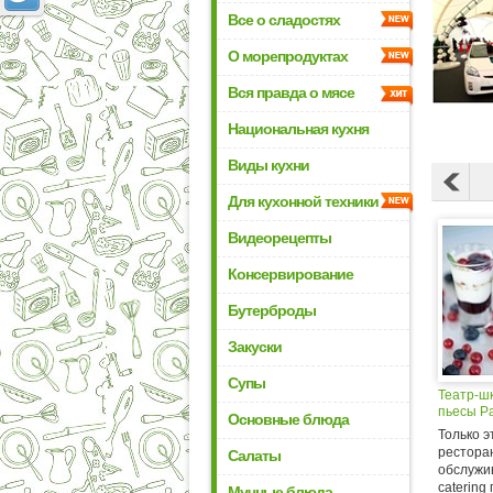
Все о сладостях
О морепродуктах
Вся правда о мясе
Национальная кухня
Виды кухни
Для кухонной техники
Видеорецепты
Консервирование
Бутерброды
Закуски
Супы
Театр-ш
пьесы Pa
Основные блюда
Только э
рестора
Салаты
обслужи
catering
Мучные блюда