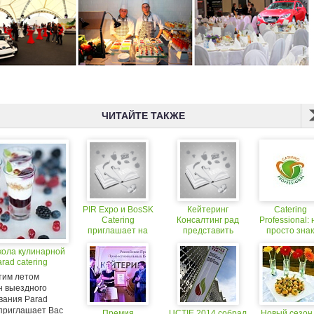
ЧИТАЙТЕ ТАКЖЕ
PIR Expo и BosSK
Кейтеринг
Catering
Catering
Консалтинг рад
Professional: 
приглашает на
представить
просто знак
дегустации
организационного
качества!
кола кулинарной
фуршетов
партнера Премии
rad catering
кейтеринг-
«Кейтеринг года
компаний
2015»
тим летом
н выездного
вания Parad
 приглашает Вас
Премия
UCTIE 2014 собрал
Новый сезон