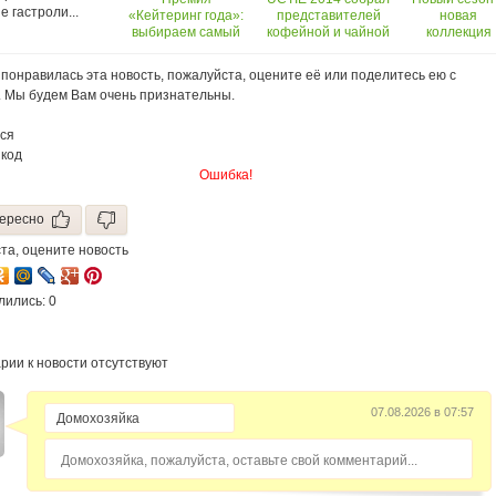
е гастроли...
«Кейтеринг года»:
представителей
новая
выбираем самый
кофейной и чайной
коллекция
популярный
отраслей
блюд от Iva
кейтеринг в
catering!
понравилась эта новость, пожалуйста, оцените её или поделитесь ею с
русскоязычном
. Мы будем Вам очень признательны.
facebook!
ся
 код
Ошибка!
ересно
та, оцените новость
лились: 0
рии к новости отсутствуют
07.08.2026 в 07:57
Домохозяйка, пожалуйста, оставьте свой комментарий...