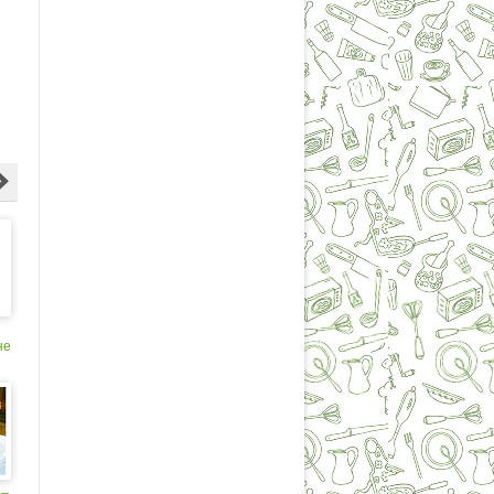
не
 –