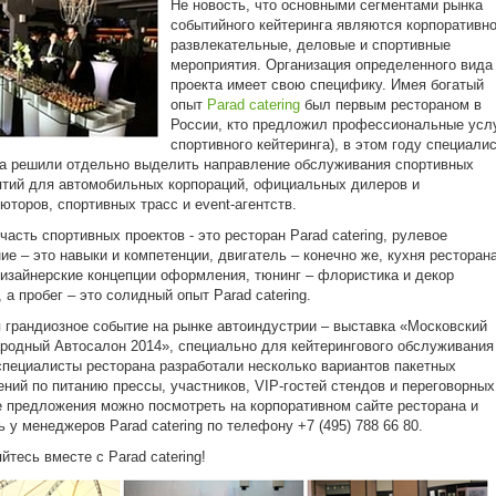
Не новость, что основными сегментами рынка
событийного кейтеринга являются корпоративно
развлекательные, деловые и спортивные
мероприятия. Организация определенного вида
проекта имеет свою специфику. Имея богатый
опыт
Parad catering
был первым рестораном в
России, кто предложил профессиональные усл
спортивного кейтеринга), в этом году специали
а решили отдельно выделить направление обслуживания спортивных
тий для автомобильных корпораций, официальных дилеров и
юторов, спортивных трасс и event-агентств.
часть спортивных проектов - это ресторан Parad catering, рулевое
ие – это навыки и компетенции, двигатель – конечно же, кухня ресторана
дизайнерские концепции оформления, тюнинг – флористика и декор
, а пробег – это солидный опыт Parad catering.
 грандиозное событие на рынке автоиндустрии – выставка «Московский
одный Автосалон 2014», специально для кейтерингового обслуживания
специалисты ресторана разработали несколько вариантов пакетных
ний по питанию прессы, участников, VIP-гостей стендов и переговорных
 предложения можно посмотреть на корпоративном сайте ресторана и
ь у менеджеров Parad catering по телефону +7 (495) 788 66 80.
йтесь вместе с Parad catering!