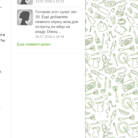
13.07.2026 в 22:23
-
Готовлю этот салат лет
30. Ещё добавляю
немного перец чили,для
остроты,но яйцо не
кладу. Очень...
уги
06.07.2026 в 18:48
сты
Еще комментарии»
,
.