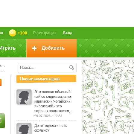
+100
он
Регистрация
Вход
Играть
Добавить
g
Новые комментарии
Это описан обычный
чай со сливками, а не
киргизский/ногайский.
Киргизский - это
вариант калмыцкого,...
29.07.2026 в 12:38
До готовности - это
сколько?