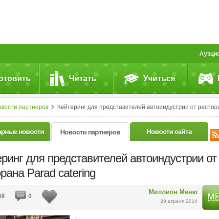
Аукци
отовить
Читать
Учиться
овости партнеров
Кейтеринг для представителей автоиндустрии от ресторана Parad caterin
арные новости
Новости сайта
Новости партнеров
ринг для представителей автоиндустрии от
рана Parad catering
Миллион Меню
68
0
29 апреля 2014