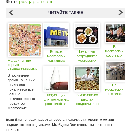
Фото:
post.jagran.com
ЧИТАЙТЕ ТАКЖЕ
В
московских
Во всех
Чем кормят
сезонных
московских
сотрудников
кафе
Магазины, где
магазинах
московских
запретили
торгуют
«Метро»
компаний
продажу
некачественными
выявлены
пива. (18+)
продуктами, можно
нарушения
В последнее
будет найти на
время на наших
карте
прилавках
На
появляется все
московских
вокзалах
больше
Дегустации
В московских
появятся
некачественных
для московских
школах
кафе
продуктов.
ценителей вин
предпочитают
быстро
Московские...
«бортовое
питания и
питание»
сетевые
Если Вам понравилась эта новость, пожалуйста, оцените её или
рестораны
поделитесь ею с друзьями. Мы будем Вам очень признательны.
Оценить