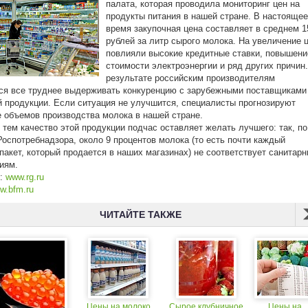
палата, которая проводила мониторинг цен на
продукты питания в нашей стране. В настоящее
время закупочная цена составляет в среднем 1
рублей за литр сырого молока. На увеличение 
повлияли высокие кредитные ставки, повышени
стоимости электроэнергии и ряд других причин.
результате российским производителям
ся все труднее выдерживать конкуренцию с зарубежными поставщиками
 продукции. Если ситуация не улучшится, специалисты прогнозируют
 объемов производства молока в нашей стране.
 тем качество этой продукции подчас оставляет желать лучшего: так, по
оспотребнадзора, около 9 процентов молока (то есть почти каждый
пакет, который продается в наших магазинах) не соответствует санитар
иям.
к:
www.rg.ru
w.bfm.ru
ЧИТАЙТЕ ТАКЖЕ
Цены на молоко
Сырое клубничное
Цены на