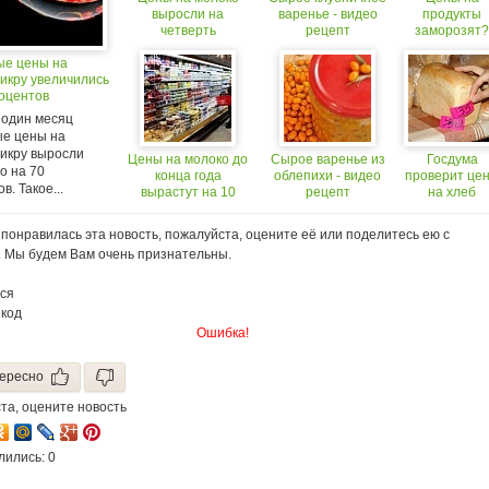
выросли на
варенье - видео
продукты
четверть
рецепт
заморозят?
ые цены на
икру увеличились
роцентов
 один месяц
ые цены на
 икру выросли
Цены на молоко до
Сырое варенье из
Госдума
о на 70
конца года
облепихи - видео
проверит це
в. Такое...
вырастут на 10
рецепт
на хлеб
процентов
понравилась эта новость, пожалуйста, оцените её или поделитесь ею с
. Мы будем Вам очень признательны.
ся
 код
Ошибка!
ересно
та, оцените новость
лились: 0