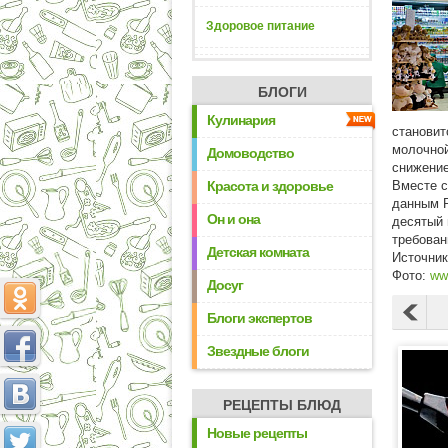
Здоровое питание
БЛОГИ
Кулинария
становит
молочной
Домоводство
снижение
Красота и здоровье
Вместе с
данным Р
Он и она
десятый 
требован
Детская комната
Источни
Фото:
ww
Досуг
Блоги экспертов
Звездные блоги
РЕЦЕПТЫ БЛЮД
Новые рецепты