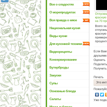
Все о сладостях
О морепродуктах
Отпускн
красную 
Вся правда о мясе
на 70 п
Всего за
Национальная кухня
отпускн
красную
Виды кухни
примерн
проценто
Для кухонной техники
Видеорецепты
Если Вам 
друзьями
Консервирование
Оценить
Поделить
Бутерброды
Получить
Закуски
Печать
Это инт
Супы
Пожалуйс
Основные блюда
Салаты
Уже поде
Мучные блюда