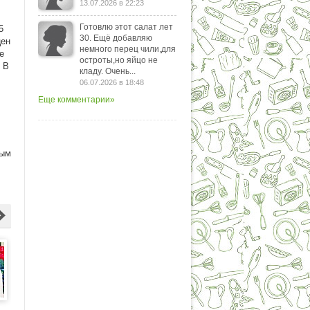
13.07.2026 в 22:23
Готовлю этот салат лет
5
30. Ещё добавляю
цен
немного перец чили,для
е
остроты,но яйцо не
 В
кладу. Очень...
06.07.2026 в 18:48
Еще комментарии»
ным