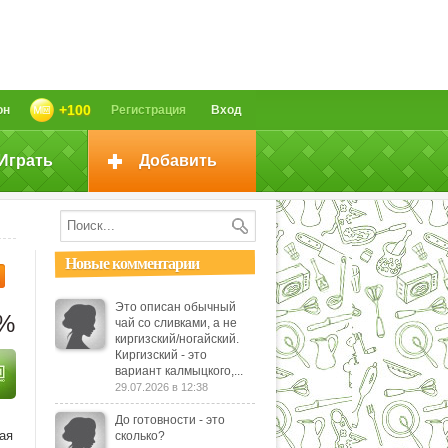
+100
он
Регистрация
Вход
Играть
Добавить
Новые комментарии
Это описан обычный
5%
чай со сливками, а не
киргизский/ногайский.
Киргизский - это
вариант калмыцкого,...
29.07.2026 в 12:38
До готовности - это
ая
сколько?