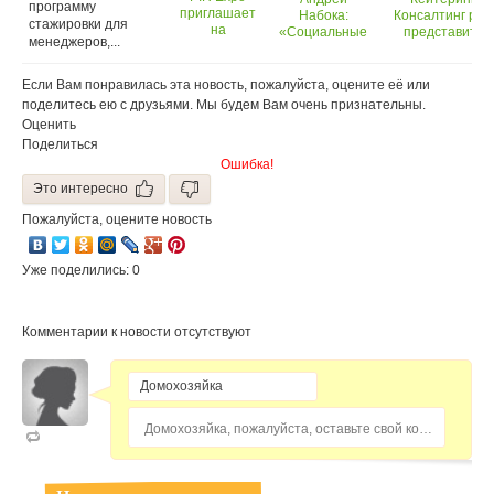
программу
приглашает
Набока:
Консалтинг рад
стажировки для
на
«Социальные
представить
менеджеров,...
дегустации
сети – очень
организационног
фуршетов
эффективный
партнера Преми
кейтеринг-
и
«Кейтеринг год
Если Вам понравилась эта новость, пожалуйста, оцените её или
компаний
перспективный
2015»
поделитесь ею с друзьями. Мы будем Вам очень признательны.
инструмент
Оценить
рекламы для
Поделиться
кейтеринг-
Ошибка!
компаний и
ресторанов»
Это интересно
Пожалуйста, оцените новость
Уже поделились: 0
Комментарии к новости отсутствуют
Домохозяйка, пожалуйста, оставьте свой комментарий...