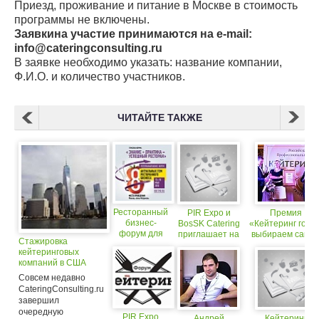
Приезд, проживание и питание в Москве в стоимость
программы не включены.
Заявкина участие принимаются на e-mail:
info@cateringconsulting.ru
В заявке необходимо указать: название компании,
Ф.И.О. и количество участников.
ЧИТАЙТЕ ТАКЖЕ
Ресторанный
PIR Expo и
Премия
бизнес-
BosSK Catering
«Кейтеринг года»
форум для
приглашает на
выбираем самы
Стажировка
владельцев и
дегустации
популярный
кейтеринговых
управляющих
фуршетов
кейтеринг в
компаний в США
ресторанами
кейтеринг-
русскоязычном
компаний
facebook!
Совсем недавно
CateringConsulting.ru
завершил
очередную
PIR Expo
Андрей
Кейтеринг