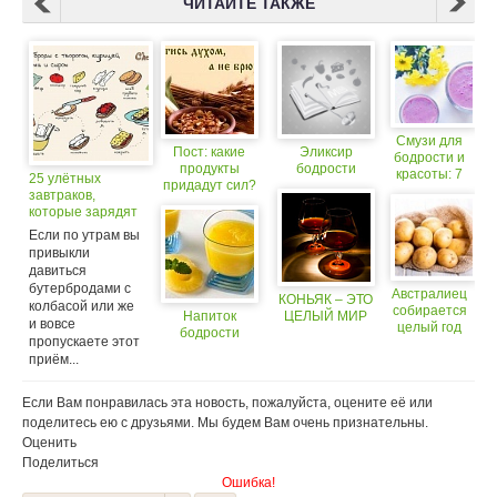
ЧИТАЙТЕ ТАКЖЕ
Cмузи для
Пост: какие
Эликсир
бодрости и
продукты
бодрости
красоты: 7
25 улётных
придадут сил?
рецептов
завтраков,
Оли
которые зарядят
Малышевой
энергией на
Если по утрам вы
целый день
привыкли
давиться
бутербродами с
Австралиец
КОНЬЯК – ЭТО
колбасой или же
собирается
Напиток
ЦЕЛЫЙ МИР
и вовсе
целый год
бодрости
пропускаете этот
есть только
приём...
картошку
Если Вам понравилась эта новость, пожалуйста, оцените её или
поделитесь ею с друзьями. Мы будем Вам очень признательны.
Оценить
Поделиться
Ошибка!