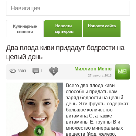
Навигация
Новости
Новости сайта
Кулинарные
партнеров
новости
Два плода киви придадут бодрости на
целый день
Миллион Меню
3303
1
1
27 августа 2013
Всего два плода киви
способны придать нам
заряд бодрости на целый
день. Эти фрукты содержат
большое количество
витамина С, а также
витамины Е, группы В и
множество минеральных
веществ (йод, железо,