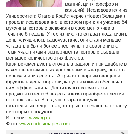
магний, цинк, фосфор и
кальций). Исследователи из
Университета Отаго в Крайстчерче (Новая Зеландия)
провели исследование, в котором приняли участие 54
мужчины, которые включали в свое меню киви в
течение 6 недель. У тех из них, кто ел два плода киви в
день, улучшилось самочувствие, они стали меньше
уставать и были более энергичны по сравнению с
теми участниками эксперимента, которые съедали
меньшее количество этих фруктов.
Киви рекомендуют включать в рацион и при диабете в
качестве витаминных дополнений к завтраку, легкого
перекуса или десерта. А три-пять порций овощей и
фруктов в день (моркови, капусты и киви) обеспечат
вам эффект загара. Достаточно включать эти
продукты в меню 6 недель, и кожа приобретет легкий
оттенок загара. Все дело в каратиноидах —
питательных веществах, которые отвечают за окраску
некоторых продуктов.
Источник:
www.rg.ru
Фото:
www.corbisimages.com