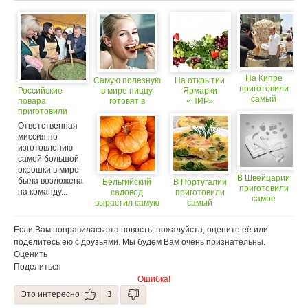
На Кипре
Самую полезную
На открытии
приготовили
Российские
в мире пиццу
Ярмарки
самый
повара
готовят в
«ПИР»
большой в
приготовили
Великобритании
создадут
мире кебаб
самую большую
самую
Ответственная
из курицы
в мире окрошку
большую в
миссия по
мире карту
изготовлению
России из еды
самой большой
окрошки в мире
В Швейцарии
была возложена
Бельгийский
В Португалии
приготовили
на команду...
садовод
приготовили
самое
вырастил самую
самый
большое
большую тыкву в
большой в
в мире
мире
мире омлет
Если Вам понравилась эта новость, пожалуйста, оцените её или
фондю
поделитесь ею с друзьями. Мы будем Вам очень признательны.
Оценить
Поделиться
Ошибка!
Это интересно
3