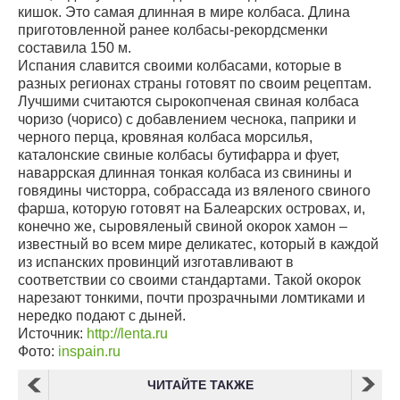
кишок. Это самая длинная в мире колбаса. Длина
приготовленной ранее колбасы-рекордсменки
составила 150 м.
Испания славится своими колбасами, которые в
разных регионах страны готовят по своим рецептам.
Лучшими считаются сырокопченая свиная колбаса
чоризо (чорисо) с добавлением чеснока, паприки и
черного перца, кровяная колбаса морсилья,
каталонские свиные колбасы бутифарра и фует,
наваррская длинная тонкая колбаса из свинины и
говядины чисторра, собрассада из вяленого свиного
фарша, которую готовят на Балеарских островах, и,
конечно же, сыровяленый свиной окорок хамон –
известный во всем мире деликатес, который в каждой
из испанских провинций изготавливают в
соответствии со своими стандартами. Такой окорок
нарезают тонкими, почти прозрачными ломтиками и
нередко подают с дыней.
Источник:
http://lenta.ru
Фото:
inspain.ru
ЧИТАЙТЕ ТАКЖЕ