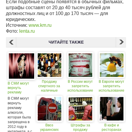
Если подобные сцены появятся в обычных фильмах,
штрафы составят от 20 до 40 тысяч рублей для
должностных лиц и от 100 до 170 тысяч — для
юридических.
Источник:
www.km.ru
Фото:
lenta.ru
ЧИТАЙТЕ ТАКЖЕ
Продажу
В России могут
В Европе могут
В СМИ могут
спиртного за
запретить
запретить
вернуть
наличные
использование
использование
рекламу
могут
глутамата
пестицидов,
алкоголя (18+)
В СМИ могут
запретить
натрия
из-за которых
вернуть
(18+)
гибнут пчелы
рекламу
алкоголя,
которая была
запрещена в
Ввоз
Штрафы за
В кафе и
2012 году в
украинских
продажу
ресторанах
интернете, а с