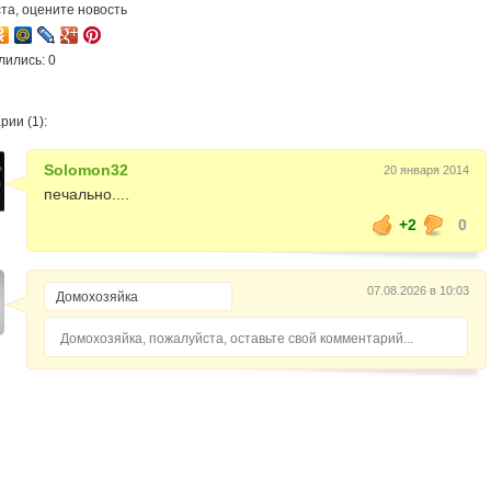
та, оцените новость
лились: 0
ии (1):
Solomon32
20 января 2014
печально....
+2
0
07.08.2026 в 10:03
Домохозяйка, пожалуйста, оставьте свой комментарий...