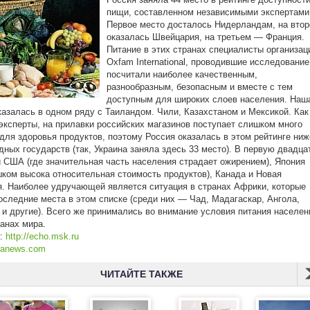
пищи, составленном независимыми экспертами
Первое место досталось Нидерландам, на вто
оказалась Швейцария, на третьем — Франция.
Питание в этих странах специалисты организац
Oxfam International, проводившие исследование
посчитали наиболее качественным,
разнообразным, безопасным и вместе с тем
доступным для широких слоев населения. Наш
казалась в одном ряду с Таиландом. Чили, Казахстаном и Мексикой. Как
эксперты, на прилавки российских магазинов поступает слишком много
для здоровья продуктов, поэтому Россия оказалась в этом рейтинге ниж
дных государств (так, Украина заняла здесь 33 место). В первую двадца
 США (где значительная часть населения страдает ожирением), Япония
шком высока относительная стоимость продуктов), Канада и Новая
. Наиболее удручающей является ситуация в странах Африки, которые
оследние места в этом списке (среди них — Чад, Мадагаскар, Ангола,
и другие). Всего же принимались во внимание условия питания населен
ранах мира.
к:
http://echo.msk.ru
ranews.com
ЧИТАЙТЕ ТАКЖЕ