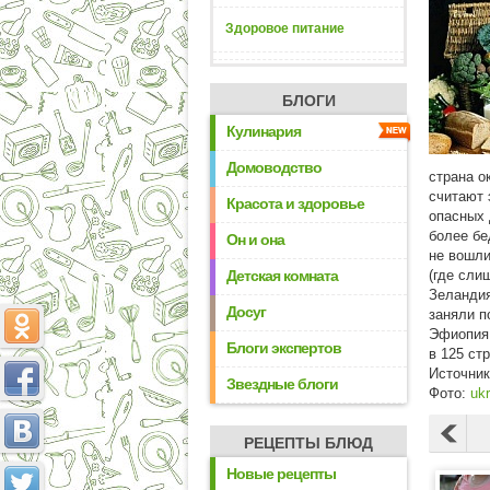
Здоровое питание
БЛОГИ
Кулинария
Домоводство
страна о
считают 
Красота и здоровье
опасных 
более бе
Он и она
не вошли
Детская комната
(где сли
Зеландия
Досуг
заняли п
Эфиопия 
Блоги экспертов
в 125 ст
Источни
Звездные блоги
Фото:
uk
РЕЦЕПТЫ БЛЮД
Новые рецепты