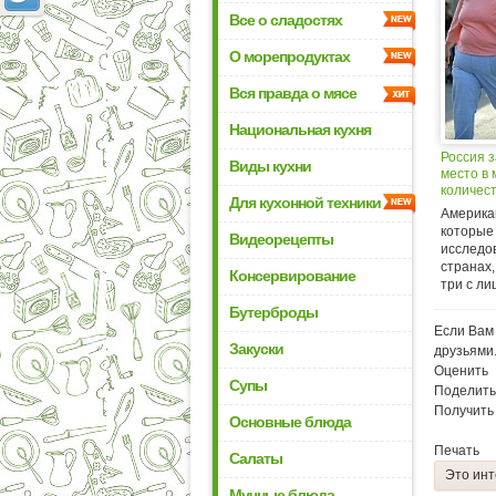
Все о сладостях
О морепродуктах
Вся правда о мясе
Национальная кухня
Россия 
Виды кухни
место в 
количес
Для кухонной техники
Америка
которые
Видеорецепты
исследо
странах,
Консервирование
три с ли
Бутерброды
Если Вам 
Закуски
друзьями
Оценить
Супы
Поделить
Получить
Основные блюда
Печать
Салаты
Это инт
Мучные блюда