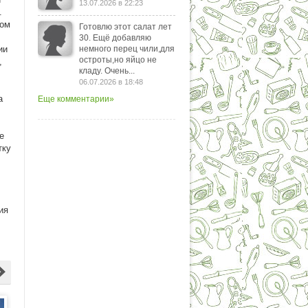
13.07.2026 в 22:23
.
ром
Готовлю этот салат лет
30. Ещё добавляю
ии
немного перец чили,для
остроты,но яйцо не
,
кладу. Очень...
06.07.2026 в 18:48
а
Еще комментарии»
е
тку
ия