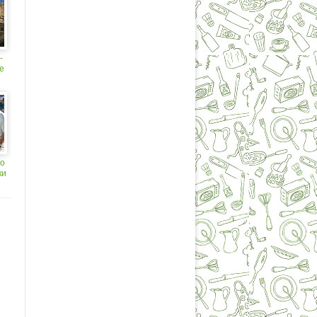
-
е
е
о
ки