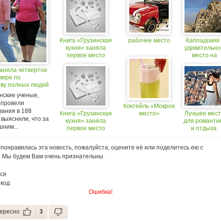
Книга «Грузинская
рабочее место
Каппадокия 
кухня» заняла
удивительно
первое место
место на
в международном
нашей Земл
заняла четвертое
конкурсе
мире по
тву полных людей
нские ученые,
 провели
Коктейль «Мокрое
вания в 188
Книга «Грузинская
место»
Лучшее мест
 выяснили, что за
кухня» заняла
для романти
шним...
первое место
и отдыха.
в международном
конкурсе
понравилась эта новость, пожалуйста, оцените её или поделитесь ею с
. Мы будем Вам очень признательны.
ся
 код
Ошибка!
ересно
3