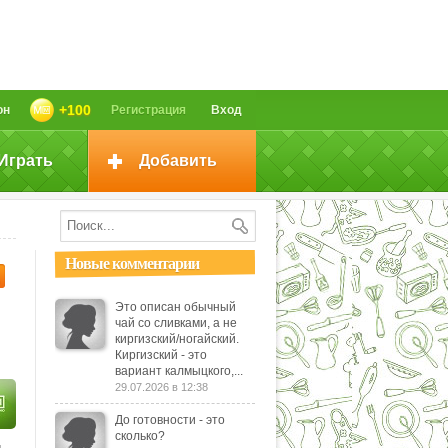
+100
он
Регистрация
Вход
Играть
Добавить
Новые комментарии
Это описан обычный
чай со сливками, а не
киргизский/ногайский.
Киргизский - это
вариант калмыцкого,...
29.07.2026 в 12:38
До готовности - это
сколько?
и