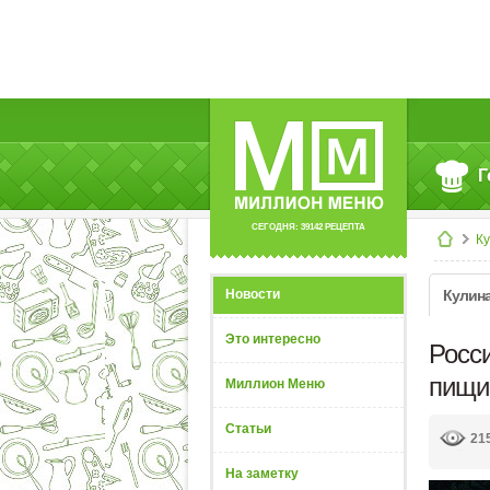
Г
СЕГОДНЯ: 39142 РЕЦЕПТА
К
Новости
Кулин
Это интересно
Росси
пищи
Миллион Меню
Статьи
21
На заметку