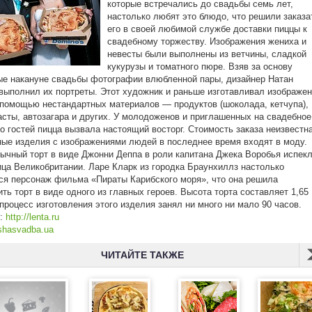
которые встречались до свадьбы семь лет,
настолько любят это блюдо, что решили заказа
его в своей любимой службе доставки пиццы к
свадебному торжеству. Изображения жениха и
невесты были выполнены из ветчины, сладкой
кукурузы и томатного пюре. Взяв за основу
е накануне свадьбы фотографии влюбленной пары, дизайнер Натан
выполнил их портреты. Этот художник и раньше изготавливал изображе
помощью нестандартных материалов — продуктов (шоколада, кетчупа),
асты, автозагара и других. У молодоженов и приглашенных на свадебное
о гостей пицца вызвала настоящий восторг. Стоимость заказа неизвестн
ые изделия с изображениями людей в последнее время входят в моду.
бычный торт в виде Джoнни Деппа в роли капитана Джека Воробья испек
ца Великобритании. Ларе Кларк из городка Браунхиллз настолько
я персонаж фильма «Пираты Карибского моря», что она решила
ить торт в виде одного из главных героев. Высота торта составляет 1,65
 процесс изготовления этого изделия занял ни много ни мало 90 часов.
к:
http://lenta.ru
shasvadba.ua
ЧИТАЙТЕ ТАКЖЕ