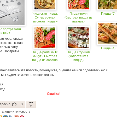
Чикагская пицца.
Пицца-ролл
Пицца (5)
Супер сочная
(быстрая пицца из
высокая пицца –
лаваша)
пирог.
 с портретами
 и Кейт
кая королевская
 кажется, свела
 только саму
Пицца (4)
. Портреты...
Пицца-ролл за 10
Пицца с тунцом
минут - Быстрая
(холостяцкая
пицца из лаваша
пицца)
понравилась эта новость, пожалуйста, оцените её или поделитесь ею с
. Мы будем Вам очень признательны.
ся
 код
Ошибка!
ересно
3
та, оцените новость