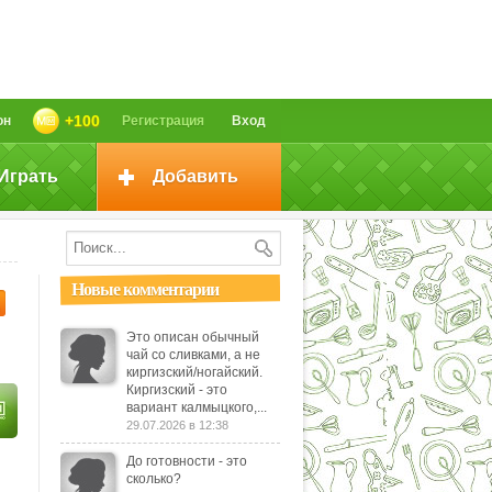
+100
он
Регистрация
Вход
Играть
Добавить
Новые комментарии
Это описан обычный
чай со сливками, а не
киргизский/ногайский.
Киргизский - это
вариант калмыцкого,...
29.07.2026 в 12:38
До готовности - это
,
сколько?