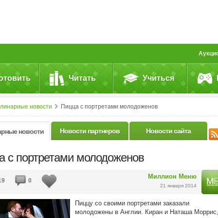
Аукци
отовить
Читать
Учиться
улинарные новости
Пицца с портретами молодоженов
Новости партнеров
Новости сайта
арные новости
а с портретами молодоженов
Миллион Меню
19
0
21 января 2014
Пиццу со своими портретами заказали
молодожены в Англии. Киран и Наташа Моррис