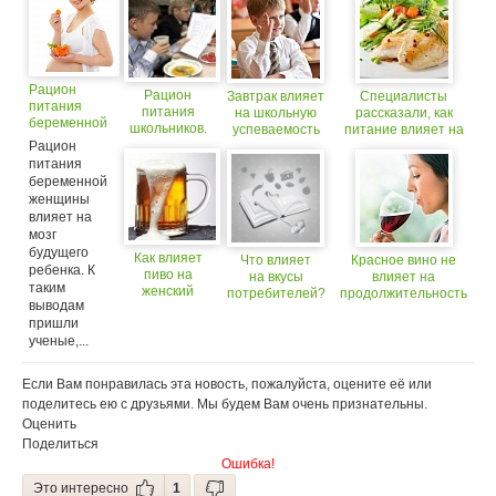
Рацион
Рацион
Завтрак влияет
Специалисты
питания
питания
на школьную
рассказали, как
беременной
школьников.
успеваемость
питание влияет на
влияет на
Составляем
Рацион
качество сна
мозг
оптимальное
питания
ребенка
меню
беременной
женщины
влияет на
мозг
будущего
Как влияет
Что влияет
Красное вино не
ребенка. К
пиво на
на вкусы
влияет на
таким
женский
потребителей?
продолжительность
выводам
организм
жизни (18+)
пришли
ученые,...
Если Вам понравилась эта новость, пожалуйста, оцените её или
поделитесь ею с друзьями. Мы будем Вам очень признательны.
Оценить
Поделиться
Ошибка!
Это интересно
1