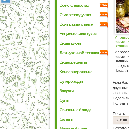
Все о сладостях
О морепродуктах
Вся правда о мясе
Национальная кухня
У право
верующи
Виды кухни
Великий
У право
Для кухонной техники
верующи
Великий 
Видеорецепты
продлит
Пасхи. В 
Консервирование
Бутерброды
Если Вам 
друзьями
Закуски
Оценить
Поделить
Супы
Получить
Основные блюда
Печать
Салаты
Это инт
Пожалуйс
Мучные блюда