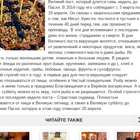
Великий пост, который длится семь недель до
Пасхи. В 2014 году его соблюдают с 3 марта по
19 апреля. Он связан с евангельским предание
о том, как Иисус Христос постился в пустыне в
течение 40 дней перед тем, как произнести
проповедь. В эти дни вспоминают о последних
днях его жизни, страданиях и смерти. В дни
Великого поста верующие молятся, отказываю
от развлечений и некоторых продуктов: мяса, я
молока, сливочного масла и даже рыбы. Их
ть только маленьким детям, пожилым и больным людям. В рацион
 блюда из различных круп (каши, крупеники, запеканки и др.), хлеб и
очные изделия, грибы, бобовые, овощи, фрукты и сухофрукты.
й строгий пост в году: в первые два дня поста верующим следует
ю отказываться от пищи, особенно в Чистый понедельник. Рыбу можно
 в меню только в праздники Благовещения и в Вербное воскресенье. А 
 субботу можно есть икру, хотя рыба и не разрешается. Особой строгос
ся последняя неделя поста – Страстная седмица. Полностью
ваются от пищи в Великую пятницу, а также в Великую субботу до
ния Пасхи, которую в этом году отмечают 20 апреля.
ЧИТАЙТЕ ТАКЖЕ