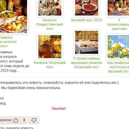
Начался
Великий пост 2015
У
Рождественский
православн
пост
христиан
начался
славных
Петров пос
х начался
 пост
славных
х начался
У православных
пост, который
Начался Успенский
верующих начался
Как правиль
ся семь недель до
пост
Успенский пост
поститься в
2015 году...
Великий пос
понравилась эта новость, пожалуйста, оцените её или поделитесь ею с
. Мы будем Вам очень признательны.
ся
 код
Ошибка!
ересно
3
та, оцените новость