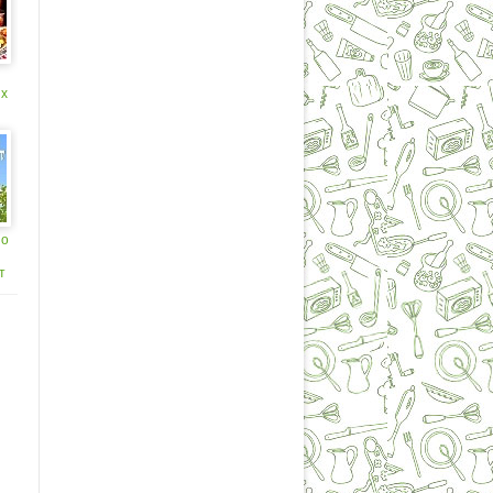
ых
т
но
т