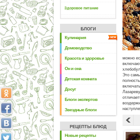
Здоровое питание
БЛОГИ
Кулинария
Домоводство
Красота и здоровье
можно ес
включают
Он и она
хлебобул
Это самы
Детская комната
полность
включать
Досуг
Лазареву
отличает
Блоги экспертов
воздержи
наступле
Звездные блоги
РЕЦЕПТЫ БЛЮД
Новые рецепты