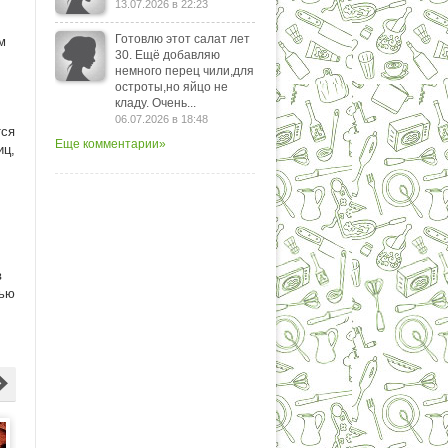
13.07.2026 в 22:23
Готовлю этот салат лет
м
30. Ещё добавляю
немного перец чили,для
остроты,но яйцо не
кладу. Очень...
06.07.2026 в 18:48
тся
Еще комментарии»
иц,
в
тью