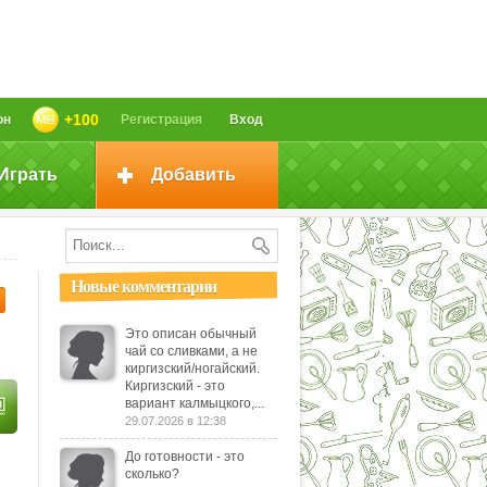
+100
он
Регистрация
Вход
Играть
Добавить
Новые комментарии
Это описан обычный
чай со сливками, а не
киргизский/ногайский.
Киргизский - это
вариант калмыцкого,...
29.07.2026 в 12:38
До готовности - это
сколько?