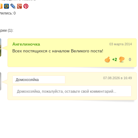
лились: 0
ии (1):
Ангелиночка
03 марта 2014
Всех постящихся с началом Великого поста!
+2
0
07.08.2026 в 16:49
Домохозяйка, пожалуйста, оставьте свой комментарий...