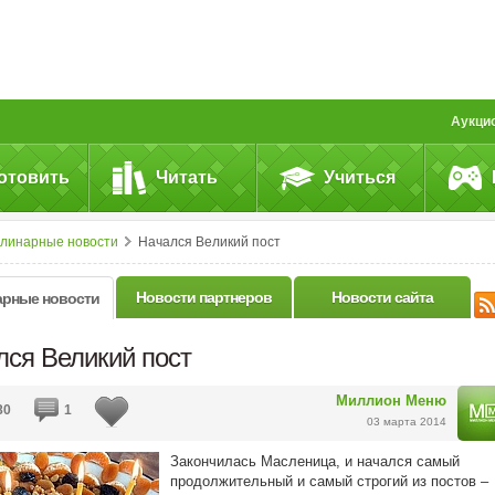
Аукци
отовить
Читать
Учиться
улинарные новости
Начался Великий пост
Новости партнеров
Новости сайта
арные новости
лся Великий пост
Миллион Меню
80
1
03 марта 2014
Закончилась Масленица, и начался самый
продолжительный и самый строгий из постов –