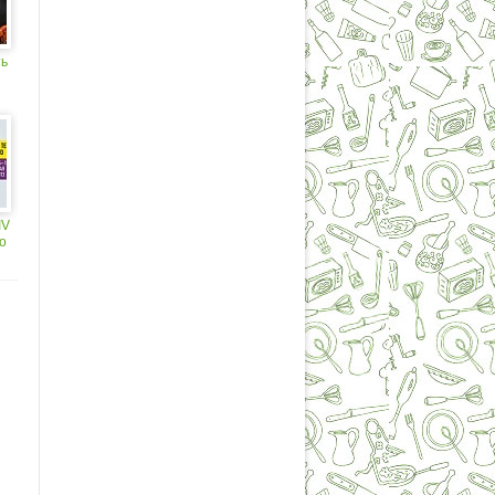
ть
о
IV
о
м