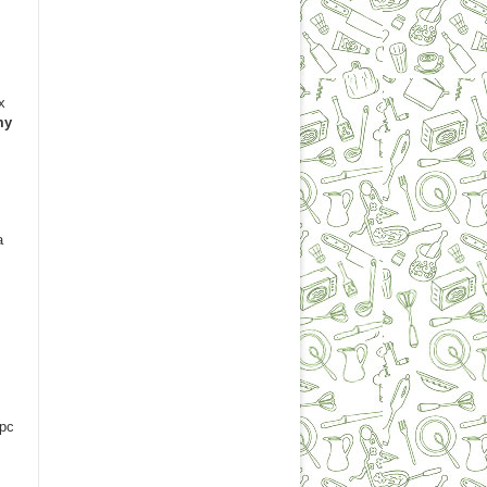
х
my
а
рс