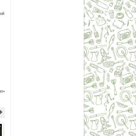
той
пп»