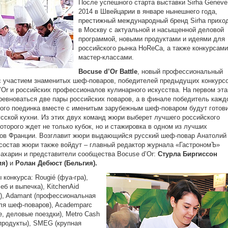
После успешного старта выставки Sirha Geneve
2014 в Швейцарии в январе нынешнего года,
престижный международный бренд Sirha прихо
в Москву с актуальной и насыщенной деловой
программой, новыми продуктами и идеями для
российского рынка HoReCa, а также конкурсами
мастер-классами.
Bocuse d’Or Battle
, новый профессиональный
с участием знаменитых шеф-поваров, победителей предыдущих конкурс
’Or и российских профессионалов кулинарного искусства. На первом эта
ревноваться две пары российских поваров, а в финале победитель кажд
ого поединка вместе с именитым зарубежным шеф-поваром будут готов
сской кухни. Из этих двух команд жюри выберет лучшего российского
которого ждет не только кубок, но и стажировка в одном из лучших
ов Франции. Возглавит жюри выдающийся русский шеф-повар Анатолий
состав жюри также войдут ‒ главный редактор журнала «ГастрономЪ»
ахарин и представители сообщества Bocuse d’Or:
Стурла Биргиссон
ия)
и
Ролан Дебюст (Бельгия).
 конкурса: Rougié (фуа-гра),
леб и выпечка), KitchenAid
), Adamant (профессиональная
я шеф-поваров), Academparc
е, деловые поездки), Metro Cash
(продукты), SMEG (крупная