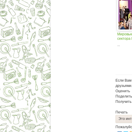
Мировые
сектора
...
Если Вам 
друзьями
Оценить
Поделить
Получить
Печать
Это инт
Пожалуйс