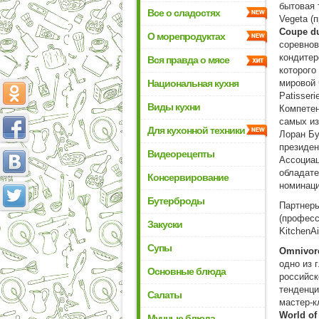
бытовая 
Все о сладостях
Vegeta (
Coupe
d
О морепродуктах
соревнов
кондитер
Вся правда о мясе
которого
Национальная кухня
мировой 
Patisseri
Виды кухни
Компетен
самых из
Для кухонной техники
Лоран Бур
президе
Видеорецепты
Ассоциац
обладате
Консервирование
номинаци
Бутерброды
Партнеры
(професс
Закуски
KitchenA
Супы
Omnivor
одно из 
Основные блюда
российск
тенденци
Салаты
мастер-к
World
o
f
Мучные блюда