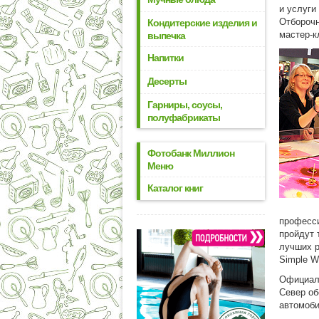
и услуги
Отборочн
Кондитерские изделия и
мастер-к
выпечка
Напитки
Десерты
Гарниры, соусы,
полуфабрикаты
Фотобанк Миллион
Меню
Каталог книг
професси
пройдут 
лучших р
Simple W
Официаль
Север об
автомоби