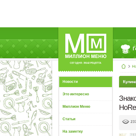
Г
СЕГОДНЯ: 39142 РЕЦЕПТА
Н
Кулин
Новости
Это интересно
Знак
HoRe
Миллион Меню
Статьи
23
На заметку