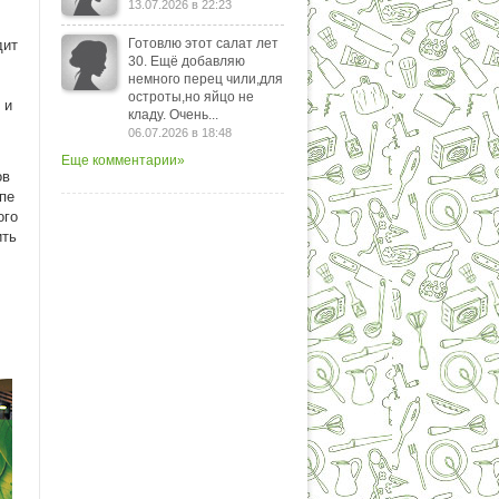
13.07.2026 в 22:23
Готовлю этот салат лет
дит
30. Ещё добавляю
немного перец чили,для
остроты,но яйцо не
 и
кладу. Очень...
06.07.2026 в 18:48
Еще комментарии»
ов
пе
ого
ить