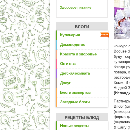
Здоровое питание
БЛОГИ
Кулинария
Домоводство
конкурс 
Bocuse d
Красота и здоровье
будут со
кулинарн
Он и она
блюда ру
повара, 
Детская комната
ресторан
Досуг
Комм. В 
Андрей З
Блоги экспертов
(Исланд
Партнеры
Звездные блоги
Bridor (х
(миксеры
форма дл
РЕЦЕПТЫ БЛЮД
(обучени
Новые рецепты
& Carry 