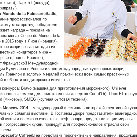
техника), Парк БТ (посуда),
приправы).
u
Monde
de
la
Patisserie
Battle
,
ание профессионалов по
скому мастерству, победителя
 ждет награда ‒ поездка на
чемпионат Coupe du Monde de la
e в 2015 году в Лион (Франция).
тное жюри возглавит один из
вестных кондитеров мира ‒
сье ((Laurent Bourcier),
нт Французской Международной
ии Кулинаров в России и член международных кулинарных жюри,
ль Гран-при и золотых медалей практически всех самых престижных
й в области кондитерского искусства.
 конкурса: Bravo (машина для приготовления мороженого), Unilever
иональные смеси для приготовления десертов Cart d’Or), Парк БТ (посуд
id (миксеры), SMEG (крупная бытовая техника).
e Moscow 2014
‒ международный фестиваль авторской креативной кухн
главных событий выставки. В Гостином Дворе представители авангардно
ой кухни и всемирно известные шеф-повара, представляющие мировые
и прогрессивной кухни, проведут для профессионалов отрасли свои
лассы.
 Specialty
Coffee
&
Tea
представит перспективные направления, продукц