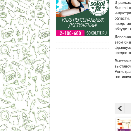
В рамках
Summit н
индустри
области,
представ
обсудит 
Дополняя
этом биз
французс
предоста
Выставка
выставоч
Регистра
гостинич