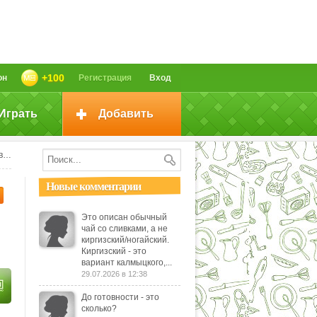
+100
он
Регистрация
Вход
Играть
Добавить
а
Новые комментарии
Это описан обычный
чай со сливками, а не
киргизский/ногайский.
Киргизский - это
вариант калмыцкого,...
29.07.2026 в 12:38
До готовности - это
сколько?