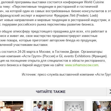
 деловой программы выставки состоится конференция World Cuisine
а тему: «Перспективные тенденции в ресторанной и гостиничной
и», на которой один из самых востребованных бизнес-консультантов в э
 французский эксперт и маркетолог Фредерик Лёб (Frederic Loeb)
ит новые направления и мировые тенденции в ресторанной индустрии, и
с лидерами российского рынка перспективы развитие бизнеса.
 общую атмосферу предстоящего праздника для всех, кто работает в
несе и живет им, свое мастерство продемонстрируют известные
кие повара, которые приготовят авторские блюда из продукции,
вленной участниками выставки.
 состоится 24-26 марта в Москве, в Гостином Дворе. Организаторы:
ная компания «Асти Групп» (Россия) и GL events Exhibitions (Франция).
ция на посещение открыта для специалистов в области ресторанного,
ного бизнеса и барной индустрии на сайте:
www.sirhamoscow.com
.
Источник: пресс-служба выставочной компании «Асти Гру
ЧИТАЙТЕ ТАКЖЕ