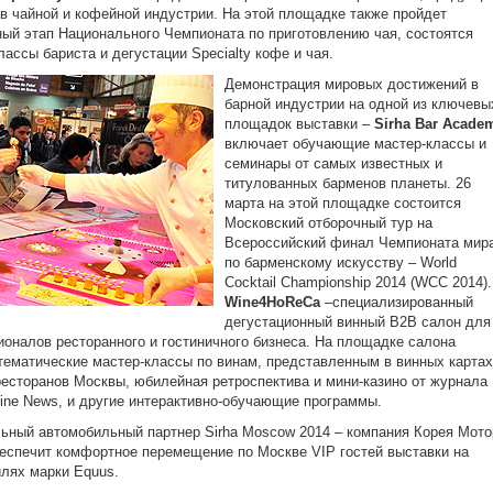
 в чайной и кофейной индустрии. На этой площадке также пройдет
ый этап Национального Чемпионата по приготовлению чая, состоятся
лассы бариста и дегустации Specialty кофе и чая.
Демонстрация мировых достижений в
барной индустрии на одной из ключевы
площадок выставки ‒
Sirha Bar Acade
включает обучающие мастер-классы и
семинары от самых известных и
титулованных барменов планеты. 26
марта на этой площадке состоится
Московский отборочный тур на
Всероссийский финал Чемпионата мир
по барменскому искусству – World
Cocktail Championship 2014 (WCC 2014).
Wine4HoReCa
‒специализированный
дегустационный винный В2В салон для
оналов ресторанного и гостиничного бизнеса. На площадке салона
тематические мастер-классы по винам, представленным в винных картах
есторанов Москвы, юбилейная ретроспектива и мини-казино от журнала
ine News, и другие интерактивно-обучающие программы.
ный автомобильный партнер Sirha Moscow 2014 ‒ компания Корея Мото
еспечит комфортное перемещение по Москве VIP гостей выставки на
лях марки Equus.