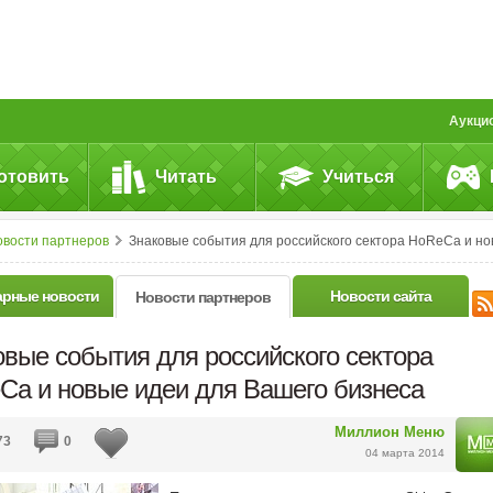
Аукци
отовить
Читать
Учиться
овости партнеров
Знаковые события для российского сектора HoReCa и новые идеи для Вашего бизнес
арные новости
Новости сайта
Новости партнеров
овые события для российского сектора
Ca и новые идеи для Вашего бизнеса
Миллион Меню
73
0
04 марта 2014