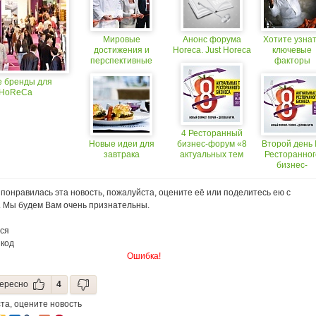
Мировые
Анонс форума
Хотите узна
достижения и
Horeca. Just Horeca
ключевые
перспективные
факторы
тенденции сектора
успеха
 бренды для
HoReCa на
ресторанног
 HoReCa
выставке Sirha
бизнеса?
Moscow 2014
4 Ресторанный
Новые идеи для
бизнес-форум «8
Второй день 
завтрака
актуальных тем
Ресторанног
ресторанного
бизнес-
бизнеса»
форума:
раскрывае
понравилась эта новость, пожалуйста, оцените её или поделитесь ею с
секреты
. Мы будем Вам очень признательны.
большого
бизнеса
ся
 код
Ошибка!
ересно
4
та, оцените новость