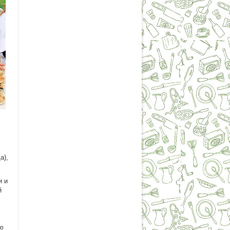
а),
и и
й
ию