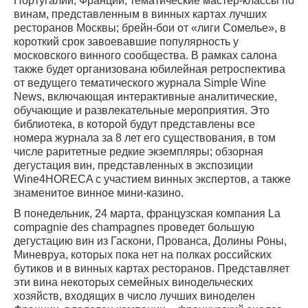
Португалии, Франции; тематические мастер-классы по
винам, представленным в винных картах лучших
ресторанов Москвы; брейн-бои от «лиги Сомелье», в
короткий срок завоевавшие популярность у
московского винного сообщества. В рамках салона
также будет организована юбилейная ретроспектива
от ведущего тематического журнала Simple Wine
News, включающая интерактивные аналитические,
обучающие и развлекательные мероприятия. Это
библиотека, в которой будут представлены все
номера журнала за 8 лет его существования, в том
числе раритетные редкие экземпляры; обзорная
дегустация вин, представленных в экспозиции
Wine4HORECA с участием винных экспертов, а также
знаменитое винное мини-казино.
В понедельник, 24 марта, французская компания La
compagnie des champagnes проведет большую
дегустацию вин из Гаскони, Прованса, Долины Роны,
Миневруа, которых пока нет на полках российских
бутиков и в винных картах ресторанов. Представляет
эти вина некоторых семейных винодельческих
хозяйств, входящих в число лучших виноделен