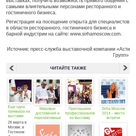
выставках, получить возможность прямого общения с
самыми влиятельными персонами ресторанного и
гостиничного бизнеса.
Регистрация на посещение открыта для специалистов
в области ресторанного, гостиничного бизнеса и
барной индустрии на сайте: www.sirhamoscow.com.
Источник: пресс-служба выставочной компании «Асти
Групп»
ЧИТАЙТЕ ТАКЖЕ
Еще одна
Мировые
Приглашаем
Sirha Moscow
премьера на
достижения и
профессионалов
2014 – место
выставке
перспективные
на выставку
встречи
Sirha
26 марта в
тенденции
Sirha Moscow
профессионалов
Moscow
сектора
2014
индустрии
Москве, в
2014
HoReCa на
HoReCa
Гостином
выставке Sirha