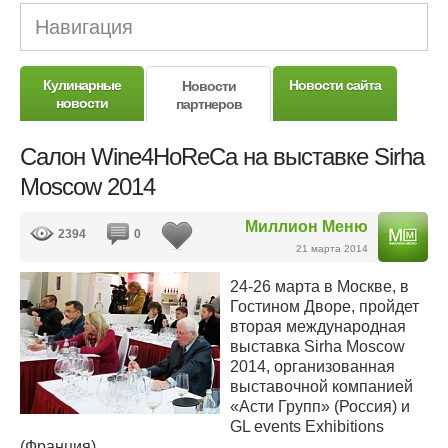
Навигация
Кулинарные
Новости сайта
Новости
новости
партнеров
Салон Wine4HoReCa на выставке Sirha
Moscow 2014
Миллион Меню
2394
0
21 марта 2014
24-26 марта в Москве, в
Гостином Дворе, пройдет
вторая международная
выставка Sirha Moscow
2014, организованная
выставочной компанией
«Асти Групп» (Россия) и
GL events Exhibitions
(Франция).