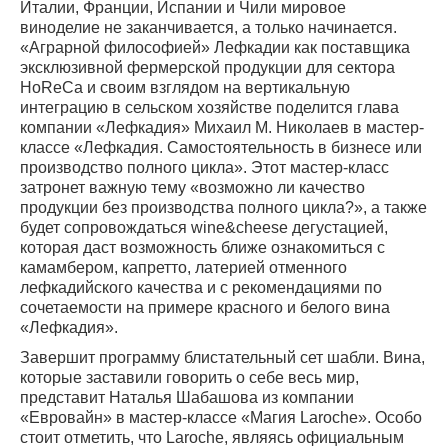
Италии, Франции, Испании и Чили мировое
виноделие не заканчивается, а только начинается.
«Аграрной философией» Лефкадии как поставщика
эксклюзивной фермерской продукции для сектора
HoReCa и своим взглядом на вертикальную
интеграцию в сельском хозяйстве поделится глава
компании «Лефкадия» Михаил М. Николаев в мастер-
классе «Лефкадия. Самостоятельность в бизнесе или
производство полного цикла». Этот мастер-класс
затронет важную тему «возможно ли качество
продукции без производства полного цикла?», а также
будет сопровождаться wine&cheese дегустацией,
которая даст возможность ближе ознакомиться с
камамбером, капретто, латерией отменного
лефкадийского качества и с рекомендациями по
сочетаемости на примере красного и белого вина
«Лефкадия».
Завершит программу блистательный сет шабли. Вина,
которые заставили говорить о себе весь мир,
представит Наталья Шабашова из компании
«Евровайн» в мастер-классе «Магия Laroche». Особо
стоит отметить, что Laroche, являясь официальным