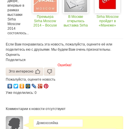
Дворе,
Moscow 2014
впервые в
рамках
выставки
Премьера
В Москве
Sirha Moscow
Sirha
Sirha Moscow
открылась
пройдет в
Moscow
2014 ‒ Bocuse
выставка Sirha
«Манеже»
2014
d’ Or Battle
Moscow 2014
состоялось...
Если Вам понравилась эта новость, пожалуйста, оцените её или
поделитесь ею с друзьями. Мы будем Вам очень признательны.
Оценить
Поделиться
Ошибка!
Это интересно
Пожалуйста, оцените новость
Уже поделились: 0
Комментарии к новости отсутствуют