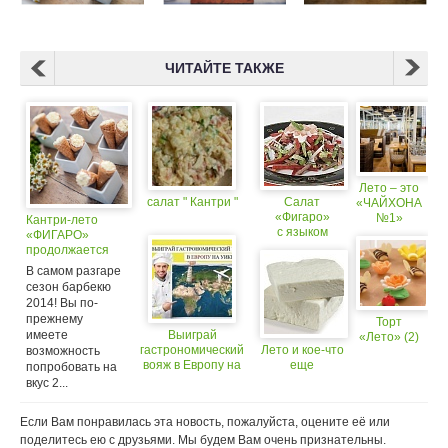
ЧИТАЙТЕ ТАКЖЕ
Лето – это
салат " Кантри "
Салат
«ЧАЙХОНА
«Фигаро»
№1»
Кантри-лето
с языком
«ФИГАРО»
продолжается
В самом разгаре
сезон барбекю
2014! Вы по-
прежнему
Торт
имеете
Выиграй
«Лето» (2)
гастрономический
Лето и кое-что
возможность
вояж в Европу на
еще
попробовать на
уикенд с
вкус 2...
«ФИГАРО»!
Если Вам понравилась эта новость, пожалуйста, оцените её или
поделитесь ею с друзьями. Мы будем Вам очень признательны.