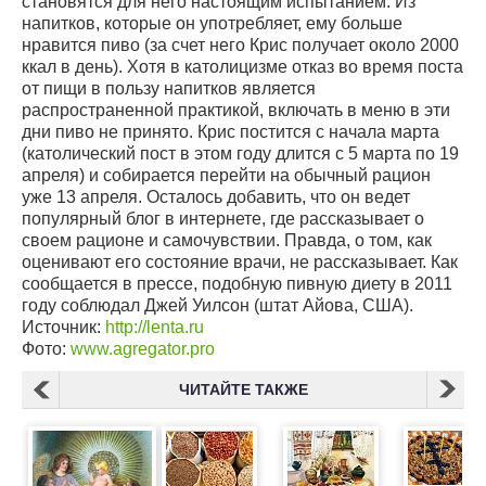
становятся для него настоящим испытанием. Из
напитков, которые он употребляет, ему больше
нравится пиво (за счет него Крис получает около 2000
ккал в день). Хотя в католицизме отказ во время поста
от пищи в пользу напитков является
распространенной практикой, включать в меню в эти
дни пиво не принято. Крис постится с начала марта
(католический пост в этом году длится с 5 марта по 19
апреля) и собирается перейти на обычный рацион
уже 13 апреля. Осталось добавить, что он ведет
популярный блог в интернете, где рассказывает о
своем рационе и самочувствии. Правда, о том, как
оценивают его состояние врачи, не рассказывает. Как
сообщается в прессе, подобную пивную диету в 2011
году соблюдал Джей Уилсон (штат Айова, США).
Источник:
http://lenta.ru
Фото:
www.agregator.pro
ЧИТАЙТЕ ТАКЖЕ