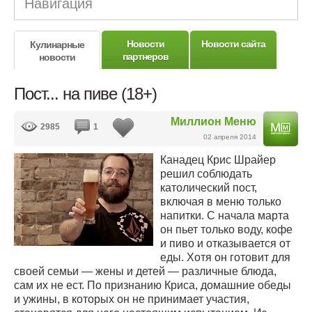
Навигация
Новости
Новости сайта
Кулинарные
партнеров
новости
Пост... на пиве (18+)
Миллион Меню
2985
1
02 апреля 2014
Канадец Крис Шрайер
решил соблюдать
католический пост,
включая в меню только
напитки. С начала марта
он пьет только воду, кофе
и пиво и отказывается от
еды. Хотя он готовит для
своей семьи — жены и детей — различные блюда,
сам их не ест. По признанию Криса, домашние обеды
и ужины, в которых он не принимает участия,