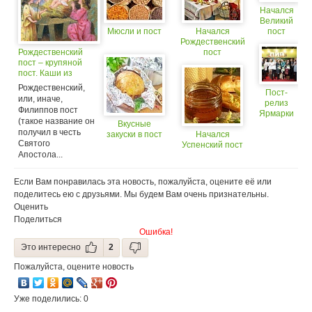
Начался
Великий
Мюсли и пост
Начался
пост
Рождественский
Рождественский
пост
пост – крупяной
пост. Каши из
нескольких видов
Рождественский,
Пост-
круп. Варианты
или, иначе,
релиз
приготовления
Филиппов пост
Ярмарки
(такое название он
Вкусные
«ПИР»
получил в честь
закуски в пост
Начался
Святого
Успенский пост
Апостола...
Если Вам понравилась эта новость, пожалуйста, оцените её или
поделитесь ею с друзьями. Мы будем Вам очень признательны.
Оценить
Поделиться
Ошибка!
Это интересно
2
Пожалуйста, оцените новость
Уже поделились: 0