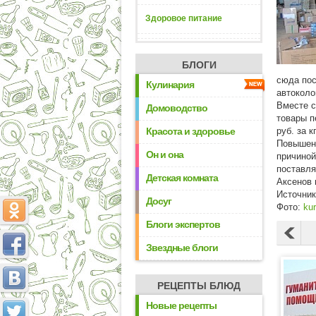
Здоровое питание
БЛОГИ
сюда пос
Кулинария
автоколо
Вместе с
Домоводство
товары п
Красота и здоровье
руб. за к
Повышени
Он и она
причиной
поставля
Детская комната
Аксенов 
Источни
Досуг
Фото:
ku
Блоги экспертов
Звездные блоги
РЕЦЕПТЫ БЛЮД
Новые рецепты