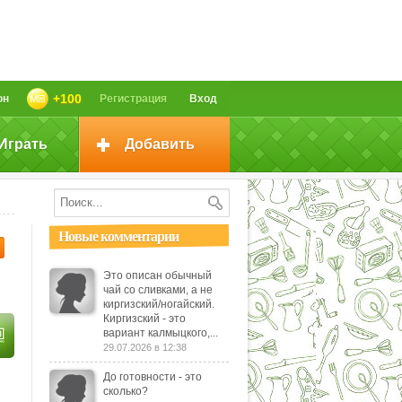
+100
он
Регистрация
Вход
Играть
Добавить
Новые комментарии
Это описан обычный
чай со сливками, а не
киргизский/ногайский.
Киргизский - это
вариант калмыцкого,...
29.07.2026 в 12:38
До готовности - это
сколько?