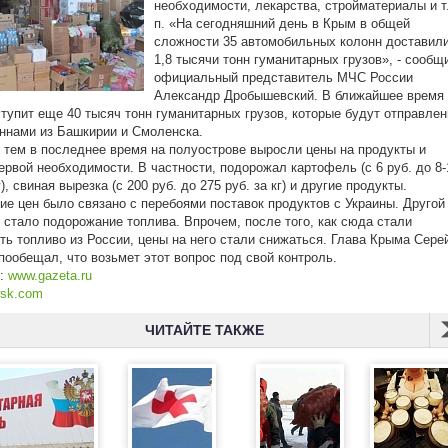
необходимости, лекарства, стройматериалы и т
п. «На сегодняшний день в Крым в общей
сложности 35 автомобильных колонн доставил
1,8 тысячи тонн гуманитарных грузов», - сообщ
официальный представитель МЧС России
Александр Дробышевский. В ближайшее время
тупит еще 40 тысяч тонн гуманитарных грузов, которые будут отправле
ннами из Башкирии и Смоленска.
 тем в последнее время на полуострове выросли цены на продукты и
ервой необходимости. В частности, подорожал картофель (с 6 руб. до 8-
г), свиная вырезка (с 200 руб. до 275 руб. за кг) и другие продукты.
е цен было связано с перебоями поставок продуктов с Украины. Другой
 стало подорожание топлива. Впрочем, после того, как сюда стали
ть топливо из России, цены на него стали снижаться. Глава Крыма Сере
пообещал, что возьмет этот вопрос под свой контроль.
к:
www.gazeta.ru
rsk.com
ЧИТАЙТЕ ТАКЖЕ