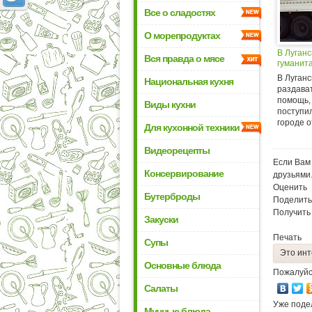
Все о сладостях
О морепродуктах
В Луган
Вся правда о мясе
гуманит
В Луганс
Национальная кухня
раздава
помощь,
Виды кухни
поступил
городе о
Для кухонной техники
Видеорецепты
Если Вам 
Консервирование
друзьями
Оценить
Бутерброды
Поделить
Получить
Закуски
Печать
Супы
Это инт
Основные блюда
Пожалуйс
Салаты
Уже поде
Мучные блюда