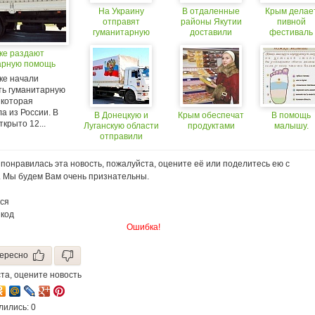
На Украину
В отдаленные
Крым делае
отправят
районы Якутии
пивной
гуманитарную
доставили
фестиваль
помощь.
продукты
ске раздают
арную помощь
ке начали
ть гуманитарную
 которая
а из России. В
В Донецкую и
Крым обеспечат
В помощь
ткрыто 12...
Луганскую области
продуктами
малышу.
отправили
гуманитарную
помощь
понравилась эта новость, пожалуйста, оцените её или поделитесь ею с
. Мы будем Вам очень признательны.
ся
 код
Ошибка!
ересно
та, оцените новость
лились: 0