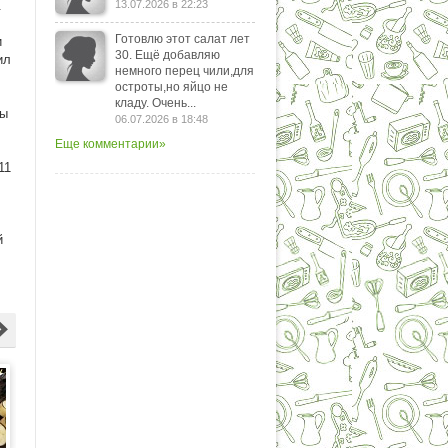
.
13.07.2026 в 22:23
Готовлю этот салат лет
и
30. Ещё добавляю
ил
немного перец чили,для
остроты,но яйцо не
кладу. Очень...
ны
06.07.2026 в 18:48
Еще комментарии»
11
й