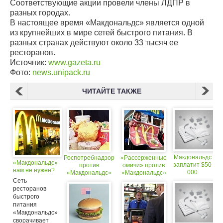
Соответствующие акции провели члены ЛДПР в
разных городах.
В настоящее время «Макдональдс» является одной
из крупнейших в мире сетей быстрого питания. В
разных странах действуют около 33 тысяч ее
ресторанов.
Источник:
www.gazeta.ru
Фото:
news.unipack.ru
ЧИТАЙТЕ ТАКЖЕ
Макдональдс
Роспотребнадзор
«Рассерженные
«Макдональдс»
заплатит $50
против
омичи» против
нам не нужен?
000
«Макдональдс»
«Макдональдс»
за неудачный
Сеть
бургер?
ресторанов
быстрого
питания
«Макдональдс»
сворачивает