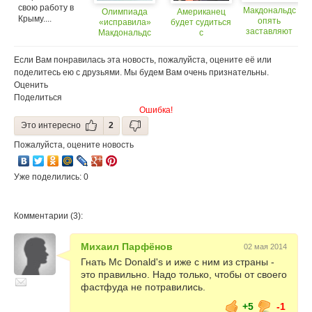
свою работу в
Макдональдс
Олимпиада
Американец
Крыму....
опять
«исправила»
будет судиться
заставляют
Макдональдс
с
выплатить
«Макдональдс»
компенсацию
из-за салфетки
Если Вам понравилась эта новость, пожалуйста, оцените её или
поделитесь ею с друзьями. Мы будем Вам очень признательны.
Оценить
Поделиться
Ошибка!
Это интересно
2
Пожалуйста, оцените новость
Уже поделились: 0
Комментарии (3):
Михаил Парфёнов
02 мая 2014
Гнать Mc Donald's и иже с ним из страны -
это правильно. Надо только, чтобы от своего
фастфуда не потравились.
+5
-1