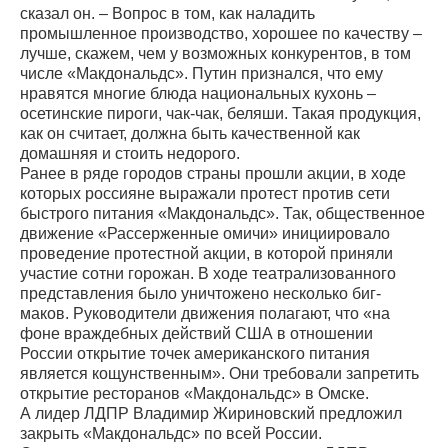
сказал он. – Вопрос в том, как наладить
промышленное производство, хорошее по качеству –
лучше, скажем, чем у возможных конкурентов, в том
числе «Макдональдс». Путин признался, что ему
нравятся многие блюда национальных кухонь –
осетинские пироги, чак-чак, беляши. Такая продукция,
как он считает, должна быть качественной как
домашняя и стоить недорого.
Ранее в ряде городов страны прошли акции, в ходе
которых россияне выражали протест против сети
быстрого питания «Макдональдс». Так, общественное
движение «Рассерженные омичи» инициировало
проведение протестной акции, в которой приняли
участие сотни горожан. В ходе театрализованного
представления было уничтожено несколько биг-
маков. Руководители движения полагают, что «на
фоне враждебных действий США в отношении
России открытие точек американского питания
является кощунственным». Они требовали запретить
открытие ресторанов «Макдональдс» в Омске.
А лидер ЛДПР Владимир Жириновский предложил
закрыть «Макдональдс» по всей России.