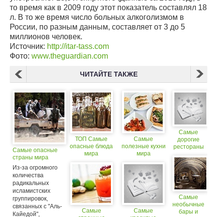
то время как в 2009 году этот показатель составлял 18
л. В то же время число больных алкоголизмом в
России, по разным данным, составляет от 3 до 5
миллионов человек.
Источник:
http://itar-tass.com
Фото:
www.theguardian.com
ЧИТАЙТЕ ТАКЖЕ
Самые
ТОП Самые
Самые
дорогие
опасные блюда
полезные кухни
рестораны
Самые опасные
мира
мира
мира.
страны мира
Из-за огромного
количества
радикальных
исламистских
Самые
группировок,
необычные
связанных с "Аль-
Самые
Самые
бары и
Кайедой",