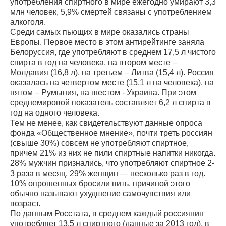
употребления спиртного в мире ежегодно умирают 3,3
млн человек, 5,9% смертей связаны с употреблением
алкоголя.
Среди самых пьющих в мире оказались страны
Европы. Первое место в этом антирейтинге заняла
Белоруссия, где употребляют в среднем 17,5 л чистого
спирта в год на человека, на втором месте –
Молдавия (16,8 л), на третьем – Литва (15,4 л). Россия
оказалась на четвертом месте (15,1 л на человека), на
пятом – Румыния, на шестом - Украина. При этом
среднемировой показатель составляет 6,2 л спирта в
год на одного человека.
Тем не менее, как свидетельствуют данные опроса
фонда «Общественное мнение», почти треть россиян
(свыше 30%) совсем не употребляют спиртное,
причем 21% из них не пили спиртные напитки никогда.
28% мужчин признались, что употребляют спиртное 2-
3 раза в месяц, 29% женщин — несколько раз в год.
10% опрошенных бросили пить, причиной этого
обычно называют ухудшение самочувствия или
возраст.
По данным Росстата, в среднем каждый россиянин
употребляет 13,5 л спиртного (данные за 2013 год), в