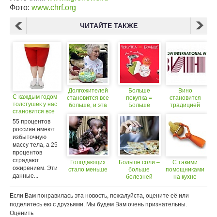
Фото:
www.chrf.org
ЧИТАЙТЕ ТАКЖЕ
Долгожителей
Больше
Вино
С каждым годом
становится все
покупка =
становится
толстушек у нас
больше, и эта
Больше
традицией
становится все
тенденция
Скидка
больше
сохранится в
55 процентов
будущем
россиян имеют
избыточную
массу тела, а 25
процентов
страдают
Голодающих
Больше соли –
С такими
ожирением. Эти
стало меньше
больше
помощниками
данные...
болезней
на кухне
становится
веселей.
Если Вам понравилась эта новость, пожалуйста, оцените её или
поделитесь ею с друзьями. Мы будем Вам очень признательны.
Оценить