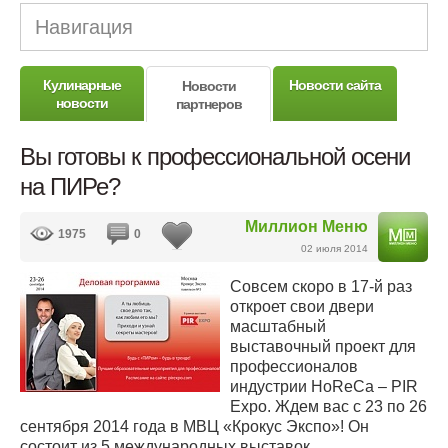
Навигация
Кулинарные
Новости сайта
Новости
новости
партнеров
Вы готовы к профессиональной осени
на ПИРе?
Миллион Меню
1975
0
02 июля 2014
Совсем скоро в 17-й раз
откроет свои двери
масштабный
выставочный проект для
профессионалов
индустрии HoReCa – PIR
Expo. Ждем вас с 23 по 26
сентября 2014 года в МВЦ «Крокус Экспо»! Он
состоит из 5 международных выставок,