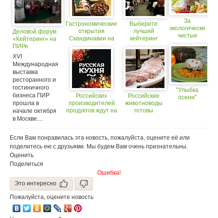
За
Гастрономические
Выберите
экологически
открытия
лучший
Деловой форум
чистые
Скандинавии на
кейтеринг
«Кейтеринг» на
продукты
«ПИРе»
страны на
ПИРе
россияне
«ПИРе»
XVI
готовы
Международная
платить
выставка
больше
ресторанного и
гостиничного
"Улыбка
бизнеса ПИР
Российских
Российские
осени"
прошла в
производителей
животноводы
продуктов ждут на
готовы
начале октября
ПИРе!
вложиться в
в Москве....
ритейл
Если Вам понравилась эта новость, пожалуйста, оцените её или
поделитесь ею с друзьями. Мы будем Вам очень признательны.
Оценить
Поделиться
Ошибка!
Это интересно
Пожалуйста, оцените новость