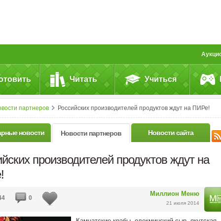
Аукци
отовить
Читать
Учиться
овости партнеров
Российских производителей продуктов ждут на ПИРе!
арные новости
Новости сайта
Новости партнеров
йских производителей продуктов ждут на
!
Миллион Меню
44
0
21 июля 2014
Камчатские крабы, олекминский сыр, якутская