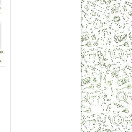
м
а
ие
а