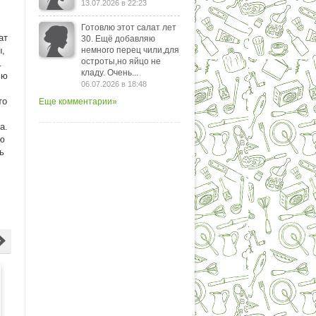
13.07.2026 в 22:23
,
Готовлю этот салат лет
ат
30. Ещё добавляю
ы,
немного перец чили,для
остроты,но яйцо не
м.
кладу. Очень...
ью
06.07.2026 в 18:48
то
Еще комментарии»
a.
ую
ь