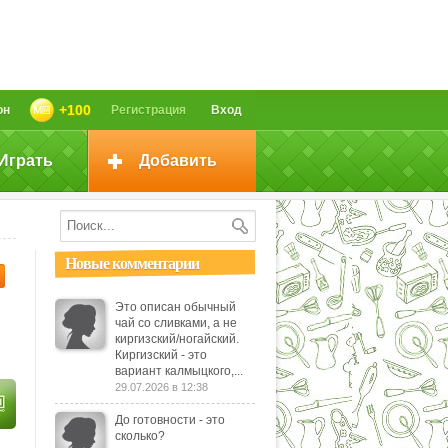
+100
он
Регистрация
Вход
Играть
Добавить
Новые комментарии
Это описан обычный
чай со сливками, а не
киргизский/ногайский.
Киргизский - это
вариант калмыцкого,...
29.07.2026 в 12:38
До готовности - это
сколько?