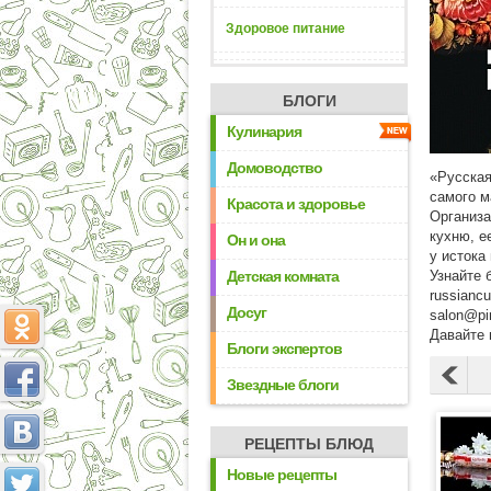
Здоровое питание
БЛОГИ
Кулинария
Домоводство
«Русская
самого м
Красота и здоровье
Организа
кухню, е
Он и она
у истока
Детская комната
Узнайте 
russianc
Досуг
salon@pir
Давайте 
Блоги экспертов
Звездные блоги
РЕЦЕПТЫ БЛЮД
Новые рецепты