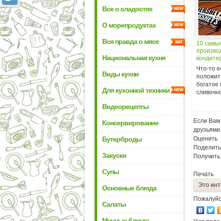
Все о сладостях
О морепродуктах
Вся правда о мясе
10 самы
произво
Национальная кухня
кондитер
мире
Что-то е
Виды кухни
положить
богатое 
Для кухонной техники
сливочно
Видеорецепты
Если Вам 
Консервирование
друзьями
Бутерброды
Оценить
Поделить
Закуски
Получить
Супы
Печать
Это инт
Основные блюда
Пожалуйс
Салаты
Мучные блюда