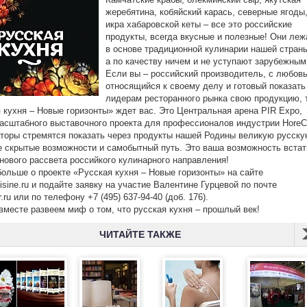
жеребятина, кобяйский карась, северные ягоды
икра хабаровской кеты – все это российские
продукты, всегда вкусные и полезные! Они леж
в основе традиционной кулинарии нашей стран
а по качеству ничем и не уступают зарубежны
Если вы – российский производитель, с любов
относящийся к своему делу и готовый показать
лидерам ресторанного рынка свою продукцию, 
 кухня – Новые горизонты» ждет вас. Это Центральная арена PIR Expo,
асштабного выставочного проекта для профессионалов индустрии HoreC
торы стремятся показать через продукты нашей Родины великую русск
е скрытые возможности и самобытный путь. Это ваша возможность встат
 нового рассвета российкого кулинарного направления!
больше о проекте «Русская кухня – Новые горизонты» на сайте
uisine.ru и подайте заявку на участие Валентине Гурцевой по почте
.ru или по телефону +7 (495) 637-94-40 (доб. 176).
вместе развеем миф о том, что русская кухня – прошлый век!
ЧИТАЙТЕ ТАКЖЕ