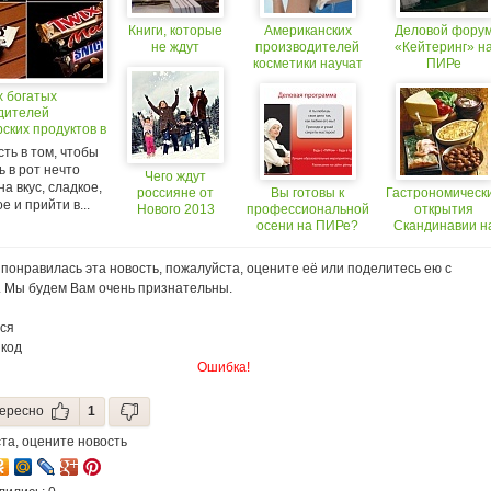
Книги, которые
Американских
Деловой фору
не ждут
производителей
«Кейтеринг» н
косметики научат
ПИРе
безопасно
х богатых
применять
дителей
нанотехнологии
ских продуктов в
сть в том, чтобы
 в рот нечто
Чего ждут
на вкус, сладкое,
россияне от
Вы готовы к
Гастрономическ
е и прийти в...
Нового 2013
профессиональной
открытия
года?
осени на ПИРе?
Скандинавии н
«ПИРе»
понравилась эта новость, пожалуйста, оцените её или поделитесь ею с
. Мы будем Вам очень признательны.
ся
 код
Ошибка!
ересно
1
та, оцените новость