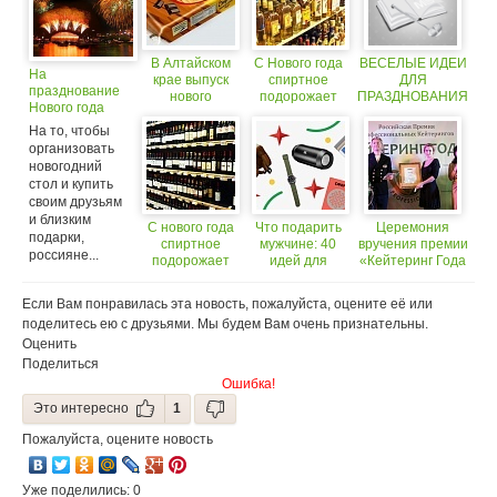
В Алтайском
С Нового года
ВЕСЕЛЫЕ ИДЕИ
На
крае выпуск
спиртное
ДЛЯ
празднование
нового
подорожает
ПРАЗДНОВАНИЯ
Нового года
печенья
(18+)
НОВОГО ГОДА.
россияне
приурочен к
На то, чтобы
потратят в
наступлению
организовать
среднем по 7, 4
Нового года
новогодний
тысяч рублей
стол и купить
своим друзьям
и близким
С нового года
Что подарить
Церемония
подарки,
спиртное
мужчине: 40
вручения премии
россияне...
подорожает
идей для
«Кейтеринг Года
(18+)
Нового года
2013»
Если Вам понравилась эта новость, пожалуйста, оцените её или
поделитесь ею с друзьями. Мы будем Вам очень признательны.
Оценить
Поделиться
Ошибка!
Это интересно
1
Пожалуйста, оцените новость
Уже поделились: 0