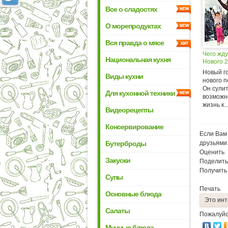
Все о сладостях
О морепродуктах
Вся правда о мясе
Чего жду
Национальная кухня
Нового 2
Новый го
Виды кухни
нового п
Он сули
Для кухонной техники
возможн
жизнь к..
Видеорецепты
Консервирование
Если Вам 
Бутерброды
друзьями
Оценить
Закуски
Поделить
Получить
Супы
Печать
Основные блюда
Это инт
Салаты
Пожалуйс
Мучные блюда