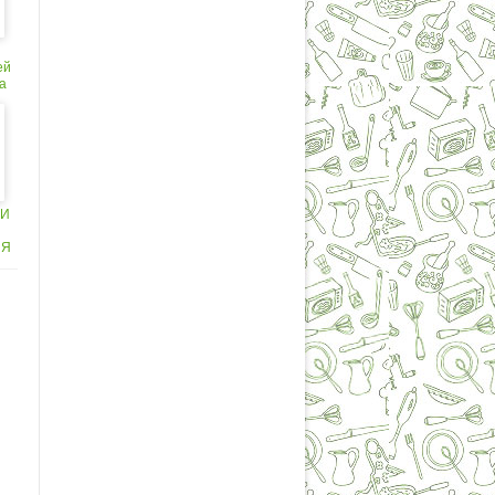
ей
а
ЕИ
ИЯ
.