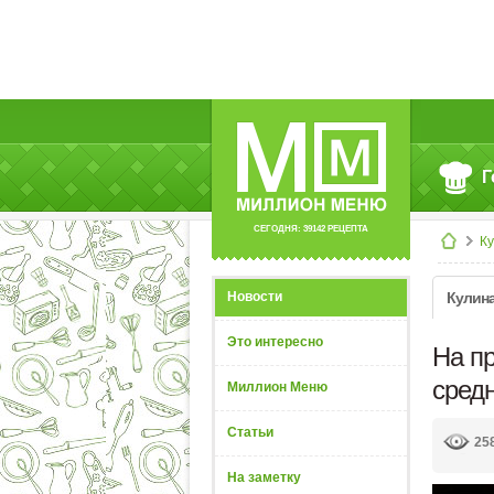
Г
СЕГОДНЯ: 39142 РЕЦЕПТА
К
Новости
Кулин
Это интересно
На пр
средн
Миллион Меню
Статьи
25
На заметку