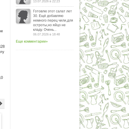
13.07.2026 в 22:23
Готовлю этот салат лет
30. Ещё добавляю
немного перец чили,для
остроты,но яйцо не
кладу. Очень...
ые
06.07.2026 в 18:48
Еще комментарии»
428
слу
10