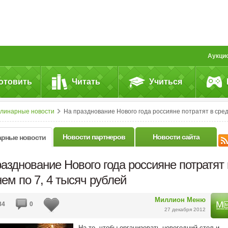
Аукци
отовить
Читать
Учиться
улинарные новости
На празднование Нового года россияне потратят в среднем по 7, 4 тысяч рубле
Новости партнеров
Новости сайта
арные новости
азднование Нового года россияне потратят 
ем по 7, 4 тысяч рублей
Миллион Меню
84
0
27 декабря 2012
На то, чтобы организовать новогодний стол и