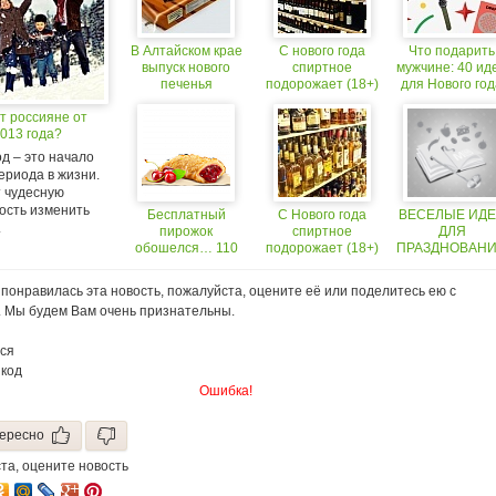
В Алтайском крае
С нового года
Что подарить
выпуск нового
спиртное
мужчине: 40 ид
печенья
подорожает (18+)
для Нового год
приурочен к
т россияне от
наступлению
013 года?
Нового года
д – это начало
ериода в жизни.
т чудесную
ость изменить
Бесплатный
С Нового года
ВЕСЕЛЫЕ ИД
.
пирожок
спиртное
ДЛЯ
обошелся… 110
подорожает (18+)
ПРАЗДНОВАН
тысяч рублей
НОВОГО ГОДА
понравилась эта новость, пожалуйста, оцените её или поделитесь ею с
. Мы будем Вам очень признательны.
ся
 код
Ошибка!
ересно
та, оцените новость