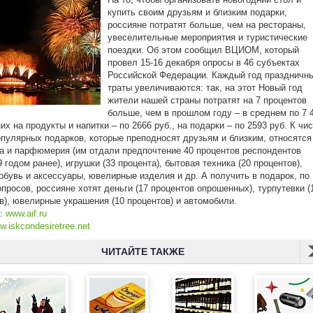
купить своим друзьям и близким подарки,
россияне потратят больше, чем на рестораны,
увеселительные мероприятия и туристические
поездки. Об этом сообщил ВЦИОМ, который
провел 15-16 декабря опросы в 46 субъектах
Российской Федерации. Каждый год праздничн
траты увеличиваются: так, на этот Новый год
жители нашей страны потратят на 7 процентов
больше, чем в прошлом году – в среднем по 7 
них на продукты и напитки – по 2666 руб., на подарки – по 2593 руб. К чи
пулярных подарков, которые преподносят друзьям и близким, относятся
а и парфюмерия (им отдали предпочтение 40 процентов респондентов
9 годом ранее), игрушки (33 процента), бытовая техника (20 процентов),
обувь и аксессуары, ювелирные изделия и др. А получить в подарок, по
просов, россияне хотят деньги (17 процентов опрошенных), турпутевки (
в), ювелирные украшения (10 процентов) и автомобили.
к:
www.aif.ru
w.iskcondesiretree.net
ЧИТАЙТЕ ТАКЖЕ