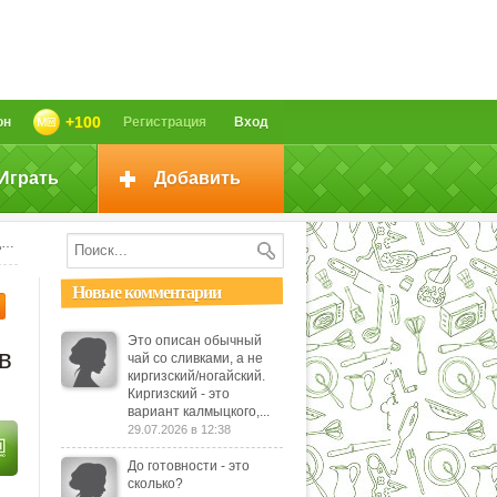
+100
он
Регистрация
Вход
Играть
Добавить
й
Новые комментарии
Это описан обычный
в
чай со сливками, а не
киргизский/ногайский.
Киргизский - это
вариант калмыцкого,...
29.07.2026 в 12:38
До готовности - это
сколько?