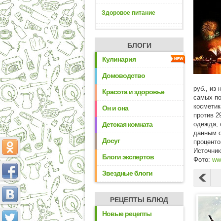
Здоровое питание
БЛОГИ
Кулинария
Домоводство
руб., из 
Красота и здоровье
самых по
косметик
Он и она
против 2
Детская комната
одежда, 
данным о
Досуг
проценто
Источни
Блоги экспертов
Фото:
ww
Звездные блоги
РЕЦЕПТЫ БЛЮД
Новые рецепты