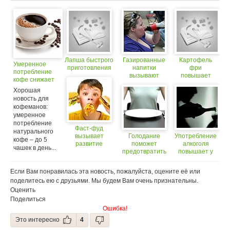
Лапша быстрого
Газированные
Картофель
Умеренное
приготовления
напитки
фри
потребление
вызывают
повышает
кофе снижает
развитие
риск рака
риск опасных
Хорошая
опасных
заболеваний
новость для
заболеваний
кофеманов:
умеренное
потребление
Фаст-фуд
натурального
вызывает
Голодание
Употребление
кофе – до 5
развитие
поможет
алкоголя
чашек в день...
опасных
предотвратить
повышает у
заболеваний
развитие
мужчин риск
опасных
инсульта
Если Вам понравилась эта новость, пожалуйста, оцените её или
заболеваний
(18+)
поделитесь ею с друзьями. Мы будем Вам очень признательны.
Оценить
Поделиться
Ошибка!
Это интересно
4