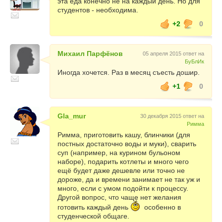
эта еда конечно не на каждый день. Но для
студентов - необходима.
+2
0
Михаил Парфёнов
05 апреля 2015 ответ на
БуБлИк
Иногда хочется. Раз в месяц съесть дошир.
+1
0
Gla_mur
30 декабря 2015 ответ на
Римма
Римма, приготовить кашу, блинчики (для
постных достаточно воды и муки), сварить
суп (например, на курином бульоном
наборе), подарить котлеты и много чего
ещё будет даже дешевле или точно не
дороже, да и времени занимает не так уж и
много, если с умом подойти к процессу.
Другой вопрос, что чаще нет желания
готовить каждый день
особенно в
студенческой общаге.