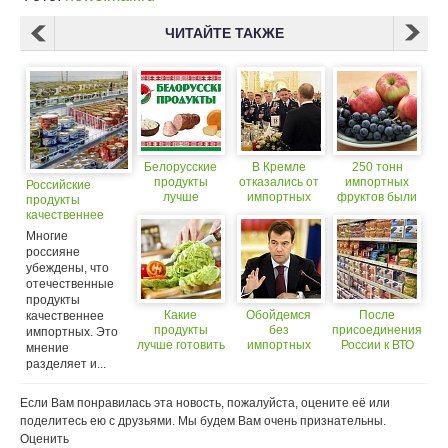
ЧИТАЙТЕ ТАКЖЕ
Белорусские
В Кремле
250 тонн
продукты
отказались от
импортных
Российские
лучше
импортных
фруктов были
продукты
российских?
вин (18+)
забракованы
качественнее
на границе
импортных?
Многие
россияне
убеждены, что
отечественные
продукты
Какие
Обойдемся
После
качественнее
продукты
без
присоединения
импортных. Это
лучше готовить
импортных
России к ВТО
мнение
к ужину
продуктов?
импортных
разделяет и...
продуктов на
наших
Если Вам понравилась эта новость, пожалуйста, оцените её или
прилавках
стало больше
поделитесь ею с друзьями. Мы будем Вам очень признательны.
Оценить