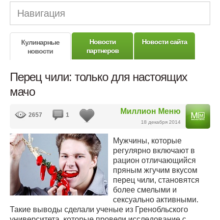
Навигация
Новости
Новости сайта
Кулинарные
партнеров
новости
Перец чили: только для настоящих
мачо
Миллион Меню
2657
1
18 декабря 2014
Мужчины, которые
регулярно включают в
рацион отличающийся
пряным жгучим вкусом
перец чили, становятся
более смелыми и
сексуально активными.
Такие выводы сделали ученые из Гренобльского
университета, которые провели исследование с