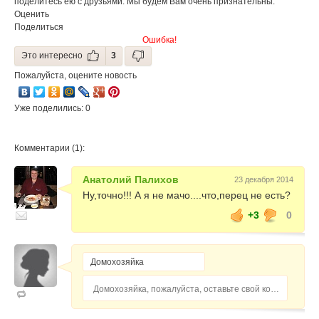
поделитесь ею с друзьями. Мы будем Вам очень признательны.
Оценить
Поделиться
Ошибка!
Это интересно
3
Пожалуйста, оцените новость
Уже поделились: 0
Комментарии (1):
Анатолий Палихов
23 декабря 2014
Ну,точно!!! А я не мачо....что,перец не есть?
+3
0
Домохозяйка, пожалуйста, оставьте свой комментарий...