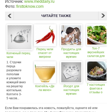
Источник:
www.meddaily.ru
Фото:
firsttoknow.com
ЧИТАЙТЕ ТАКЖЕ
Топ-7
Перец чили
Продукты для
вкуснейших
спасет от
настоящих
Копченый перец
салатов для
мигрени
мужчин
чили
настоящих
1. Стручки
гурманов
перца
разрежьте
пополам
и уложите
кожицей вниз
7 настоящих
на решетку
Коктейль «Де
Йогурт для
фактов и
ла мачо»
настоящих
коптильни.
отзывы о
мужчин
Коптите 3-
мультиварках
5 часов...
Если Вам понравилась эта новость, пожалуйста, оцените её или