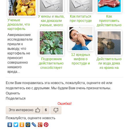
У кинзы и мыла,
Как питаться
Как
Ученые
как доказали
при простуде
приготовить
доказали, что
ученые, много
действительно
картофель
общего!
вкусное мясо:
помогает
советы шефов
Американские
худеть
исследователи
пришли к
выводу, что
картофель не
12 вредных
приносит
Подорожник
мифов о
Действительно
совершенно
действительно
простуде и
ли вода дома
никакого
способствует
гриппе
из крана на
вреда...
заживлению
Крещение
ран
святая?
Если Вам понравилась эта новость, пожалуйста, оцените её или
поделитесь ею с друзьями. Мы будем Вам очень признательны.
Оценить
Поделиться
Ошибка!
Это интересно
6
Пожалуйста, оцените новость