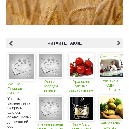
ЧИТАЙТЕ ТАКЖЕ
Ученые в
Ученые
Уральские
Ученые
США
Флориды
ученые
Флориды
опробовали
вывели
разрабатывают
вывели
новый
диетический
уникальный сорт
диетический
способ
Ученым
сорт картофеля
томатов
сорт
лечения
университета
картофеля
различных
Флориды
видов рака
удалось
создать новый
диетический
Чем опасна
Ученые вывели
Rémy Martin
сорт
диета с
сверхполезную
представило