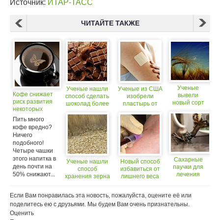
Источник:
ИТАР-ТАСС
ЧИТАЙТЕ ТАКЖЕ
Ученые
Ученые нашли
Ученые из США
Кофе снижает
вывели
способ сделать
изобрели
риск развития
новый сорт
шоколад более
пластырь от
некоторых
пшеницы с
полезным
рака кожи
видов рака
высоким
Пить много
содержанием
кофе вредно?
клетчатки
Ничего
подобного!
Четыре чашки
этого напитка в
Сахарные
Ученые нашли
Новый способ
день почти на
паучки для
способ
избавиться от
50% снижают...
лечения
хранения зерна
лишнего веса
фобий
без применения
пестицидов
Если Вам понравилась эта новость, пожалуйста, оцените её или
поделитесь ею с друзьями. Мы будем Вам очень признательны.
Оценить