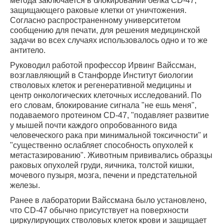
метода заключается в блокировании белка CD-47,
защищающего раковые клетки от уничтожения.
Согласно распространенному университетом
сообщению для печати, для решения медицинской
задачи во всех случаях использовалось одно и то же
антитело.
Руководил работой профессор Ирвинг Вайссман,
возглавляющий в Станфорде Институт биологии
стволовых клеток и регенеративной медицины и
центр онкологических клеточных исследований. По
его словам, блокирование сигнала "не ешь меня",
подаваемого протеином CD-47, "подавляет развитие
у мышей почти каждого опробованного вида
человеческого рака при минимальной токсичности" и
"существенно ослабляет способность опухолей к
метастазированию". Животным прививались образцы
раковых опухолей груди, яичника, толстой кишки,
мочевого пузыря, мозга, печени и предстательной
железы.
Ранее в лаборатории Вайссмана было установлено,
что CD-47 обычно присутствует на поверхности
циркулирующих стволовых клеток крови и защищает