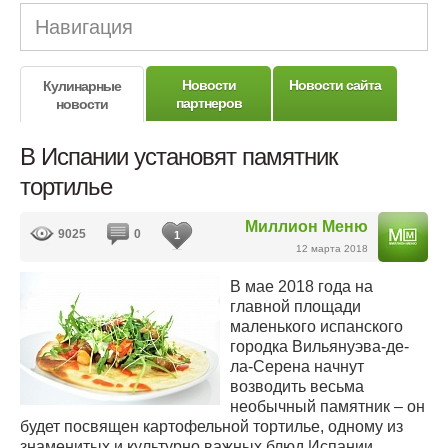
Навигация
Новости
Новости сайта
Кулинарные
партнеров
новости
В Испании установят памятник
тортилье
Миллион Меню
9025
0
1
12 марта 2018
В мае 2018 года на
главной площади
маленького испанского
городка Вильянуэва-де-
ла-Серена начнут
возводить весьма
необычный памятник – он
будет посвящен картофельной тортилье, одному из
знаменитых и культурно важных блюд Испании.