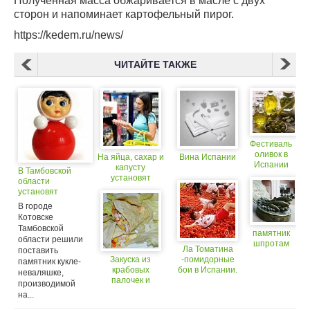
Полученная масса обжаривается в масле с двух
сторон и напоминает картофельный пирог.
https://kedem.ru/news/
ЧИТАЙТЕ ТАКЖЕ
Фестиваль
оливок в
На яйца, сахар и
Вина Испании
Испании
капусту
В Тамбовской
установят
области
максимальные
установят
цены?
памятник
В городе
неваляшке
Котовске
Тамбовской
памятник
области решили
шпротам
Ла Томатина
поставить
Закуска из
-помидорные
памятник кукле-
крабовых
бои в Испании.
неваляшке,
палочек и
производимой
кальмаров в
на...
мексиканской