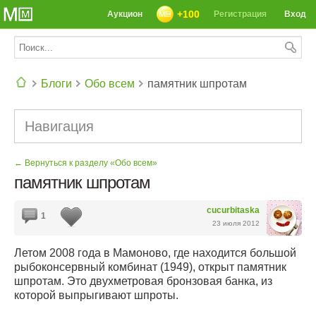
+100
Аукцион
Регистрация
Вход
Блоги
Обо всем
памятник шпротам
СЕГОДНЯ: 39142 РЕЦЕПТА
Навигация
← Вернуться к разделу «Обо всем»
памятник шпротам
cucurbitaska
1
23 июля 2012
Летом 2008 года в Мамоново, где находится большой
рыбоконсервный комбинат (1949), открыт памятник
шпротам. Это двухметровая бронзовая банка, из
которой выпрыгивают шпроты.