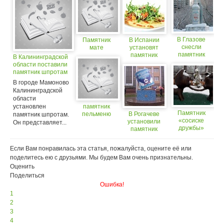
В Глазове
Памятник
В Испании
снесли
мате
установят
памятник
памятник
В Калининградской
водке
тортилье
области поставили
памятник шпротам
В городе Мамоново
Калининградской
области
установлен
памятник
Памятник
пельменю
В Рогачеве
памятник шпротам.
«сосиске
установили
Он представляет...
дружбы»
памятник
установили в
сгущенке
Новокузнецке
Если Вам понравилась эта статья, пожалуйста, оцените её или
поделитесь ею с друзьями. Мы будем Вам очень признательны.
Оценить
Поделиться
Ошибка!
1
2
3
4