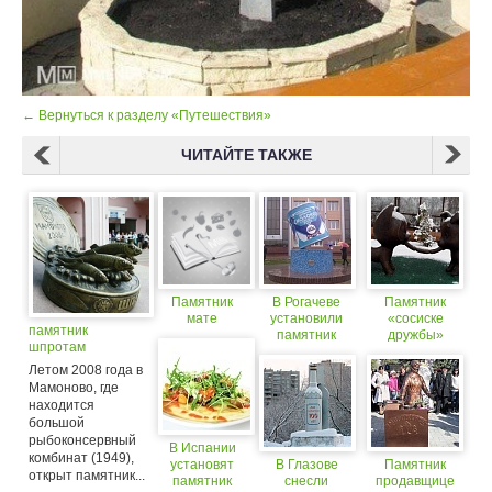
← Вернуться к разделу «Путешествия»
ЧИТАЙТЕ ТАКЖЕ
Памятник
В Рогачеве
Памятник
мате
установили
«сосиске
памятник
памятник
дружбы»
шпротам
сгущенке
установили в
Новокузнецке
Летом 2008 года в
Мамоново, где
находится
большой
рыбоконсервный
В Испании
комбинат (1949),
установят
В Глазове
Памятник
открыт памятник...
памятник
снесли
продавщице