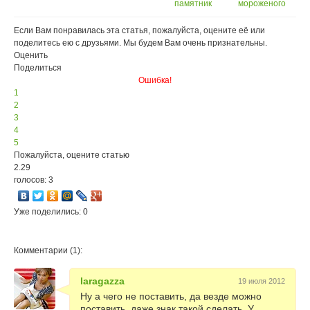
тортилье
памятник
мороженого
водке
открыли в
Благовещенске
Если Вам понравилась эта статья, пожалуйста, оцените её или
поделитесь ею с друзьями. Мы будем Вам очень признательны.
Оценить
Поделиться
Ошибка!
1
2
3
4
5
Пожалуйста, оцените статью
2.29
голосов: 3
Уже поделились: 0
Комментарии (1):
laragazza
19 июля 2012
Ну а чего не поставить, да везде можно
поставить. даже знак такой сделать. У