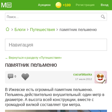
+100
Аукцион
Регистрация
Вход
Блоги
Путешествия
памятник пельменю
СЕГОДНЯ: 39142 РЕЦЕПТА
Навигация
← Вернуться к разделу «Путешествия»
памятник пельменю
cucurbitaska
0
17 июля 2012
В Ижевске есть огромный памятник пельменю.
Пельмень действительно внушительный: один метр в
диаметре. А высота всей конструкции, вместе с
громадной вилкой составляет три метра.