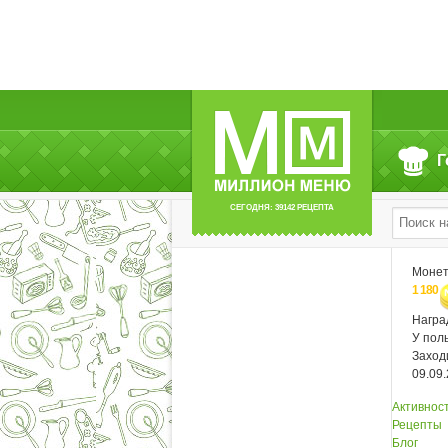
Г
СЕГОДНЯ: 39142 РЕЦЕПТА
Моне
1 180
Нагр
У пол
Заход
09.09
Активнос
Рецепты
Блог