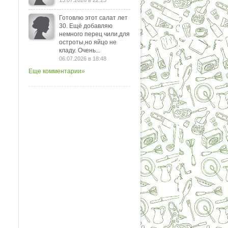
13.07.2026 в 22:23
Готовлю этот салат лет
30. Ещё добавляю
немного перец чили,для
остроты,но яйцо не
кладу. Очень...
06.07.2026 в 18:48
Еще комментарии»