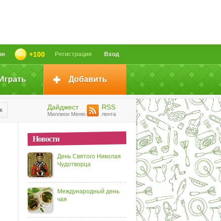
+100
он
Регистрация
Вход
Играть
Добавить
Дайджест
RSS
к
Миллион Меню
лента
Новости
День Святого Николая
Чудотворца
Международный день
чая