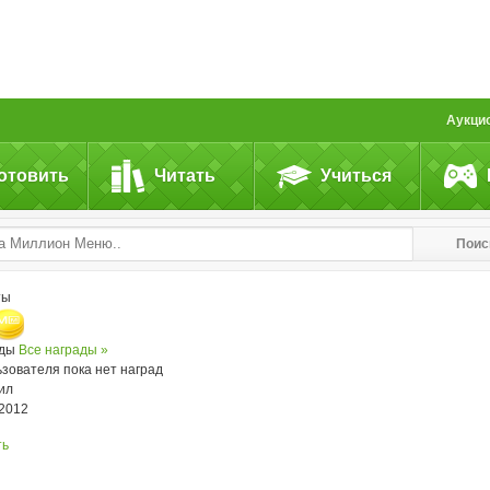
Аукци
отовить
Читать
Учиться
Поис
ты
ады
Все награды »
ьзователя пока нет наград
ил
.2012
ть