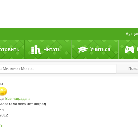
Аукци
отовить
Читать
Учиться
Поис
ты
ады
Все награды »
ьзователя пока нет наград
ил
.2012
ть