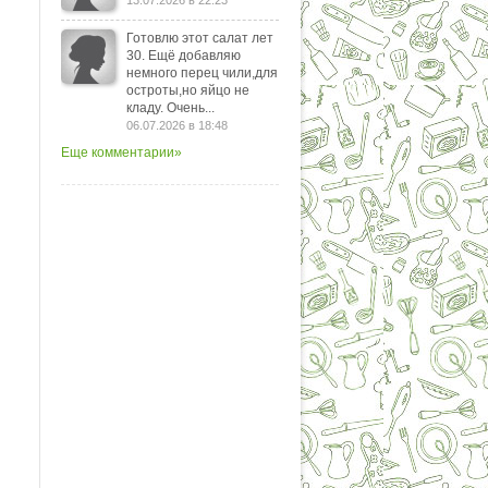
13.07.2026 в 22:23
Готовлю этот салат лет
30. Ещё добавляю
немного перец чили,для
остроты,но яйцо не
кладу. Очень...
06.07.2026 в 18:48
Еще комментарии»