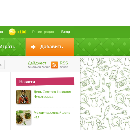
+100
он
Регистрация
Вход
Играть
Добавить
Дайджест
RSS
к
Миллион Меню
лента
Новости
День Святого Николая
Чудотворца
Международный день
чая