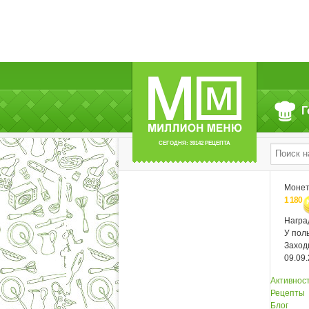
Г
СЕГОДНЯ: 39142 РЕЦЕПТА
Моне
1 180
Нагр
У пол
Заход
09.09
Активнос
Рецепты
Блог