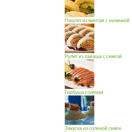
Паштет из минтая с начинкой
Рулет из лаваша с семгой
Горбуша соленая
Закуска из соленой семги