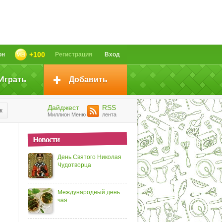
+100
он
Регистрация
Вход
Играть
Добавить
Дайджест
RSS
к
Миллион Меню
лента
Новости
День Святого Николая
Чудотворца
Международный день
чая