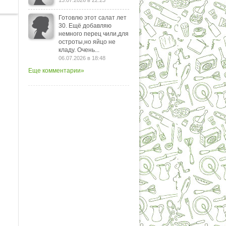
13.07.2026 в 22:23
Готовлю этот салат лет
30. Ещё добавляю
немного перец чили,для
остроты,но яйцо не
кладу. Очень...
06.07.2026 в 18:48
Еще комментарии»