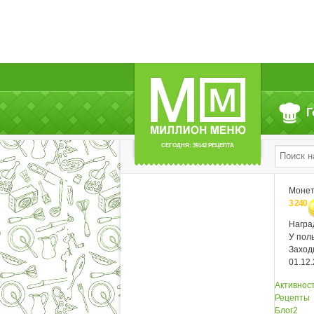
Читают (10)
Г
СЕГОДНЯ: 39142 РЕЦЕПТА
Моне
3 240
Нагр
У пол
Заход
01.12
Активнос
Рецепты
Блог
2