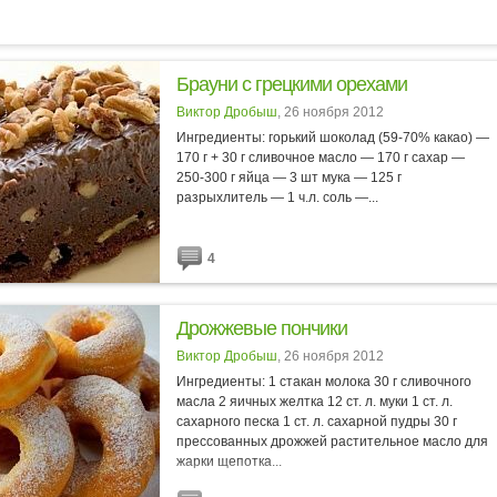
Брауни с грецкими орехами
Виктор Дробыш
, 26 ноября 2012
Ингредиенты: горький шоколад (59-70% какао) —
170 г + 30 г сливочное масло — 170 г сахар —
250-300 г яйца — 3 шт мука — 125 г
разрыхлитель — 1 ч.л. соль —...
4
Дрожжевые пончики
Виктор Дробыш
, 26 ноября 2012
Ингредиенты: 1 стакан молока 30 г сливочного
масла 2 яичных желтка 12 ст. л. муки 1 ст. л.
сахарного песка 1 ст. л. сахарной пудры 30 г
прессованных дрожжей растительное масло для
жарки щепотка...