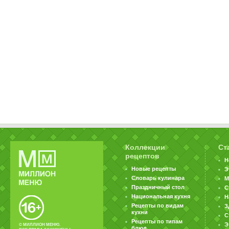
Коллекции
Ст
рецептов
Н
Новые рецепты
Э
Словарь кулинара
М
Праздничный стол
С
Национальная кухня
Н
Рецепты по видам
З
кухни
С
Рецепты по типам
Э
© МИЛЛИОН МЕНЮ.
блюд