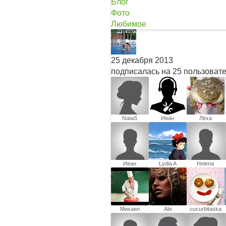
Блог
Фото
Любимое
25 декабря 2013
подписалась на 25 пользоват
NataS
Иван
Лёха
Иван
Lydia A
Helena
Михаил
Abi
cucurbitaska
Власенко