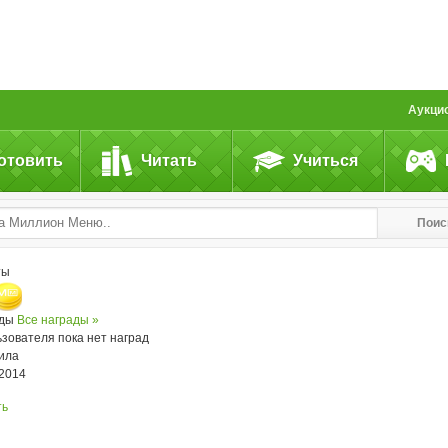
Аукци
отовить
Читать
Учиться
Поис
ты
ады
Все награды »
ьзователя пока нет наград
ила
.2014
ть