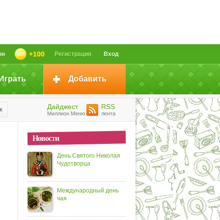
+100
он
Регистрация
Вход
Играть
Добавить
Дайджест
RSS
к
Миллион Меню
лента
Новости
День Святого Николая
Чудотворца
Международный день
чая