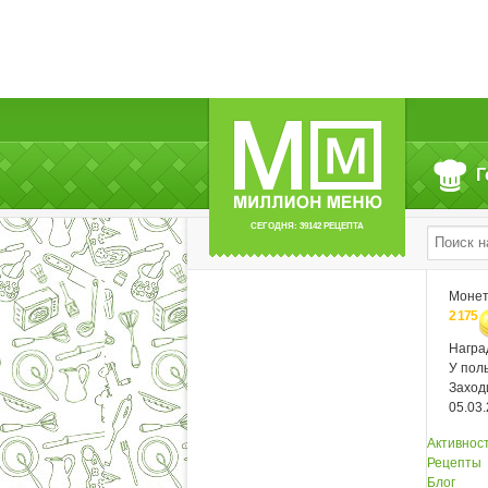
Г
СЕГОДНЯ: 39142 РЕЦЕПТА
Моне
2 175
Нагр
У пол
Заход
05.03
Активнос
Рецепты
Блог