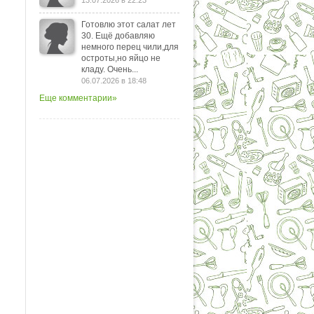
13.07.2026 в 22:23
Готовлю этот салат лет
30. Ещё добавляю
немного перец чили,для
остроты,но яйцо не
кладу. Очень...
06.07.2026 в 18:48
Еще комментарии»