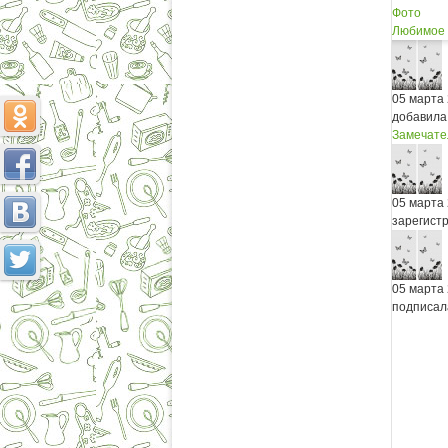
Фото
Любимое
05 марта
добавила
Замечате
05 марта
зарегист
05 марта
подписал