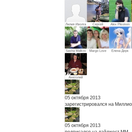
Остапченко
Лилия Иволга
Cергей
Alex Plissken
Шеховцов
Sasha Malkov
Margo Love
Елена Дерк
Анатолий
Палихов
05 октября 2013
зарегистрировался на Милли
05 октября 2013
подписался на дайджест ММ