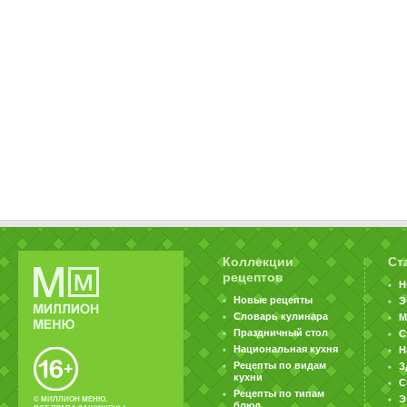
Коллекции
Ст
рецептов
Н
Новые рецепты
Э
Словарь кулинара
М
Праздничный стол
С
Национальная кухня
Н
Рецепты по видам
З
кухни
С
Рецепты по типам
Э
© МИЛЛИОН МЕНЮ.
блюд