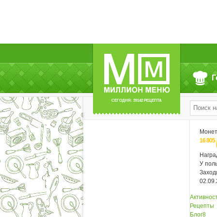
Г
СЕГОДНЯ: 39142 РЕЦЕПТА
Моне
16 805
Нагр
У пол
Заход
02.09
Активнос
Рецепты
Блог
8