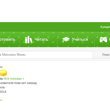
Аукци
отовить
Читать
Учиться
Поис
ты
ады
Все награды »
ьзователя пока нет наград
ила
.2014
ть