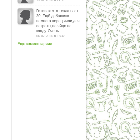
13.07.2026 в 22:23
Готовлю этот салат лет
30. Ещё добавляю
немного перец чили,для
остроты,но яйцо не
кладу. Очень...
06.07.2026 в 18:48
Еще комментарии»