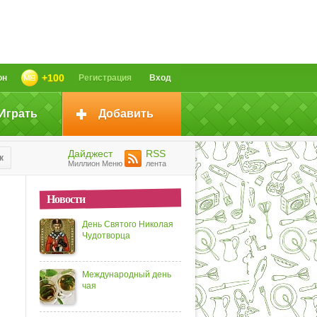
+100
он
Регистрация
Вход
Играть
Добавить
Дайджест
RSS
к
Миллион Меню
лента
Новости
День Святого Николая
Чудотворца
Международный день
чая