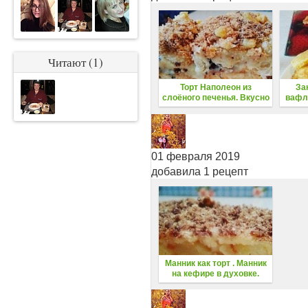
Читают (1)
Торт Наполеон из
За
слоёного печенья. Вкусно
вафля
и недорого
01 февраля 2019
добавила 1 рецепт
Манник как торт . Манник
на кефире в духовке.
Простой и вкусный пирог с
яблоками.