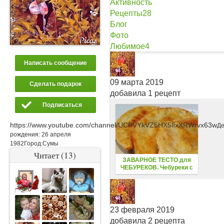
Активность
Рецепты
28
Блог
Фото
Любимое
4
Написать сообщение
09 марта 2019
Сделать подарок
добавила 1 рецепт
Подписаться
https://www.youtube.com/channel/UCPVYkVZ5HX5lIxXRWrvx63w
Де
рождения:
26 апреля
1982
Город:
Сумы
Читает (13)
ЗАВАРНОЕ ТЕСТО для
ЧЕБУРЕКОВ. Чебуреки с
рыбой
23 февраля 2019
добавила 2 рецепта