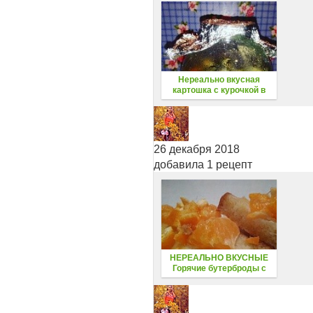
Нереально вкусная
картошка с курочкой в
собственном соку в Банке
в Духовке Отличный ужин,
обед// К НОВОГОДНЕМУ
СТОЛУ
26 декабря 2018
добавила 1 рецепт
НЕРЕАЛЬНО ВКУСНЫЕ
Горячие бутерброды с
мандаринами в духовке
НА СКОРУЮ РУКУ, К
НОВОГОДНЕМУ СТОЛУ