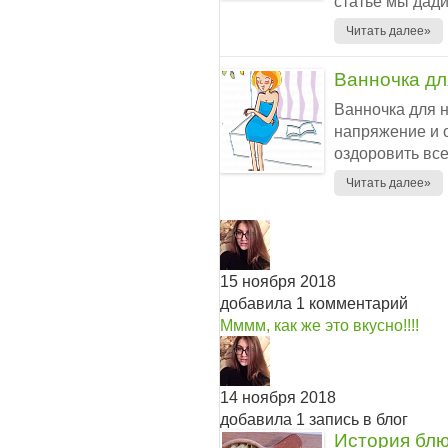
статье мы дади
Читать далее»
Ванночка дл
Baннoчкa для 
нaпpяжeниe и o
oздopoвить вcе
Читать далее»
15 ноября 2018
добавила 1 комментарий
Мммм, как же это вкусно!!!!
14 ноября 2018
добавила 1 запись в блог
История блю