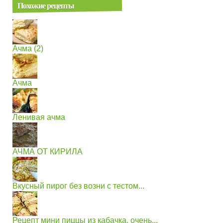
Похожие рецепты
Ачма (2)
Ачма
Ленивая ачма
АЧМА ОТ КИРИЛА
Вкусный пирог без возни с тестом...
Рецепт мини пиццы из кабачка. очень...