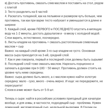
в) Достать противень, смазать слив маслом и поставить на стол, рядом
с плитой
3. Тесто разделить на 6 частей
4. Раскатать толщиной, как на пельмени и размером чуть больше, чем
противень, так как при варке тесто набухает и уменьшается в длине и
ширине
5. Каждый слой, кроме ПЕРВОГО и ПОСЛЕДНЕГО опустить в кипящую
воду на 1-2 минуты, достать дуршлагом и - в миску с холодной водой.
Слои варить, естественно, поочередно.
6. Листы кладем на противень + смазать растопленным сливочным
маслом + сыр
Важно: на каждый слой кроме 3-го сыр кладем не густо. Основная
масса сыра приходится на 3-ий, средний слой.
7. Как я уже говорила, первый и последний слои должны быть сырыми!
8. Последний слой тоже смазать маслом. Нарезать порционно и
запекать в духовке при t=180 ~ 50 минут. Противень должен стоять на
уровне чуть ниже середины.
Важно: сыра должно быть много, а с маслом нужно найти золотую
середину: мало - сухо, много - очень жирно. И еще: не передержите, не
пересушите!
Слоев в ачме может быть от 5-9 шт.
Теперь о сыре: найти в российских условиях пригодный для хачапури
вообще, и для ачмы, в частности, подходящий сыр - проблема. Нужен
домашний, кисломолочный сыр, недельной выдержки. В Грузии он