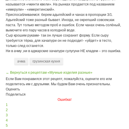
называется «чкинти квели». На рынках продается под названием
«имерули» - «имеретинский».
Приспосабливаемся: берем адыгейский и чанах в пропорции 3/1.
Адыгейский тоже разный бывает. Иногда, не окрепший совсем,как
паста. Тут только методом проб и ошибок. Если чанах очень солёный,
вымочите его пару часов в холодной воде.
Сыр крошим руками- так он лучше сохранит форму. Если сыру
требуется тёрка, для хачапури он не подходит- «уйдет» в тесто,
только след останется.
Ни в ачму ,ни в аджарские хачапури сулугуни НЕ кладем – это ошибка.
ачма
грузинская кухня
← Вернуться к рецептам «Мучные изделия разные»
Если Вам понравился этот рецепт, пожалуйста, оцените его или
поделитесь им с друзьями. Мы будем Вам очень признательны.
Оценить
Поделиться
Ошибка!
1
2
3
4
5