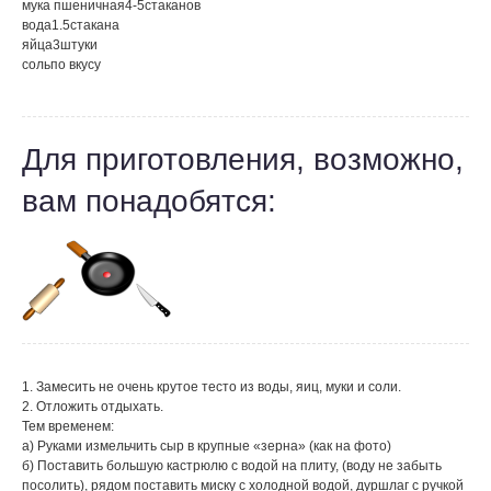
мука пшеничная
4-5
стаканов
вода
1.5
стакана
яйца
3
штуки
соль
по вкусу
Для приготовления, возможно,
вам понадобятся:
1. Замесить не очень крутое тесто из воды, яиц, муки и соли.
2. Отложить отдыхать.
Тем временем:
а) Руками измельчить сыр в крупные «зерна» (как на фото)
б) Поставить большую кастрюлю с водой на плиту, (воду не забыть
посолить), рядом поставить миску с холодной водой, дуршлаг с ручкой